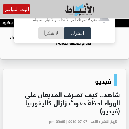
البث المباشر
أترغب في تفعيل الإشعارات؟
حتى لا تفوتك آخر الأحداث والأخبار العاجلة
رئيس "النواب": نقف خلف جهود الم
اشترك
لا شكراً
فتيات يستغللنه لتحقيق مكاسب مادية.. هل تحول
الزواج لصفقة تجارية؟
فيديو
شاهد.. كيف تصرف المذيعان على
الهواء لحظة حدوث زلزال كاليفورنيا
(فيديو)
تاريخ النشر : الأحد - pm 09:25 | 2019-07-07