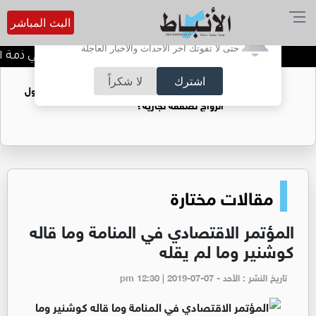
البث المباشر
أترغب في تفعيل الإشعارات؟
حتى لا تفوتك آخر الأحداث والأخبار العاجلة
الحاجة خالدة محمود الكرمي في ذمة الله
اشترك
لا شكراً
فتيات يستغللنه لتحقيق مكاسب مادية.. هل تحول
الزواج لصفقة تجارية؟
مقالات مختارة
المؤتمر الاقتصادي في المنامة وما قاله
كوشنير وما لم يقله
تاريخ النشر : الأحد - pm 12:30 | 2019-07-07