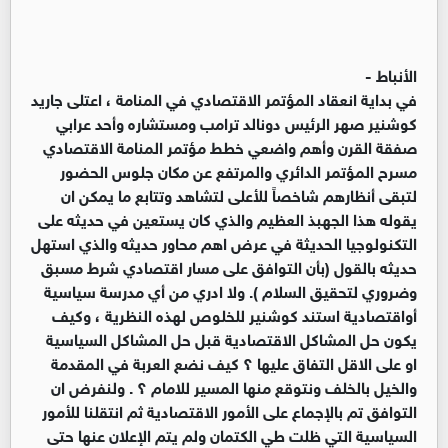
الأنباط -
في بداية انعقاد المؤتمر الاقتصادي في المنامة ، اعتلى جاريد
كوشنير صهر الرئيس دونالد ترامب ومستشاره وأحد عرابي
صفقة القرن وأهم واضعي خطط مؤتمر المنامة الاقتصادي
مسرح المؤتمر الدائري والمرتفع عن مكان جلوس الحضور
لتبقى أنظارهم شاخصاً للأعلى لتشاهد وتتابع ما يمكن ان
يقوله هذا الجهبذ العظيم والذي كان يستعين في حديثه على
التكنولوجيا الحديثة في عرض اهم محاور حديثه والذي استهل
حديثه بالقول (بأن التوافق على مسار اقتصادي شرط مسبق
وضروري لتحقيق السلام ). ولا ادري من أي مدرسة سياسية
أواقتصادية استند كوشنير للخلوص لهذه النظرية ، وكيف
يكون حل المشاكل الاقتصادية قبل حل المشاكل السياسية
او على الاقل التفاق عليها ؟ كيف نضع العربة في المقدمة
والخيل بالخلف ونتوقع منها المسير للامام ؟ . ولنفرض ان
التوافق تم بالإجماع على الأمور الاقتصادية ثم انتقلنا للأمور
السياسية التي ظلت طي الكتمان ولم يتم الإعلان عنها حتى