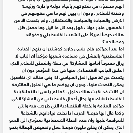
انهم مخطؤن في شكوكهم بأتجاه دولته وادارته ورئيسه
وخطته للسلام . ودون ان يبين لهم ما هي حقوقهم في
الارض والسيادة والسياسة والاستقلال . ولم يتحدث الا عن
الخمسون مليار دولا ، فهل بعد كل ما قيل وما حصل ظل
هناك حرصاً امريكاً على الشعب الفلسطيني وحقوقه
ومصالحه ؟.
اما بعد المؤتمر فلم ينسى جاريد كوشنير ان يتهم القيادة
الفلسطينية بالفشل في مساعدة شعبها مؤكداً ان الباب لا
يزال مفتوحاً أمامها للمشاركة في خطة واشنطن للسلام الذي
انطلق الجانب الاقتصادي منها في هذا المؤتمر دون ان
يتحدث عن تفاصيل الحل السياسي اذا بقي هناك اَي تفاصيل
يمكن التحدث عنها . ودون ان يوضح ما هي الحلول المقترحة
ان كانت قد بقيت هناك حلول . كما لم ينسى ادانته للقيادة
الفلسطينية لمنعها رجال أعمال فلسطينين من المشاركة في
مؤتمر المنامة والخطة الاقتصادية التي طرحت فيه والتي
وكما قال انها فرصة العرب اذا تحلت قياداتهم بالشجاعة
للموافقة عليها وان هذه الخطة الاقتصادية ستؤدي الى النمو
الذي يمكن ان يخلق مليون فرصة عمل وتخفيض البطالة بنحو