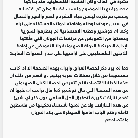
عشرة في المائة وكأن القضية الفلسطينية منذ بدايتها
محصورة بهذا الموضوع وليست قضية وطن تم اغتصابه
وشعب تم طرده ليعش حياة التشرد والفقر والقهر والنضال
في سبيل عودته لوطنه وإقامته لدولته المستقلة على ثراه .
وكما ان كوشنير وخطته الاقتصادية لم يتطرقوا لسورية
وحصتها من التعويض عن مرتفعات الجولان التي ملّكتها
الإدارة الامريكية للدولة الصهيونية ولا التعويض عن إقامة
اللاجئين الفلسطينين على أراضيها على مدار السنوات السابقه
.
كما لم يرد ذكر لحصة العراق وايران بهذه الصفقة الا اذا كانت
حصصهما من خلال صفقات سرية بينهم . والأهم من ذلك ان
هذه الخطة الاقتصادية لم تتعرض لحصة الكيان الصهيوني
من هذه الصفقة التي قال كوشنير كما قال ترامب ان عليها ان
تقدم تنازلات كبيرة لتحقيق الحل السلمي دون ذكر اي شيئ
من هذه التنازلات ولا عن ثمنها بأستثناء تمكينها من فلسطين
كاملة وفتح الباب امامها للسيطرة على بلاد العربان
واقتصادهم .