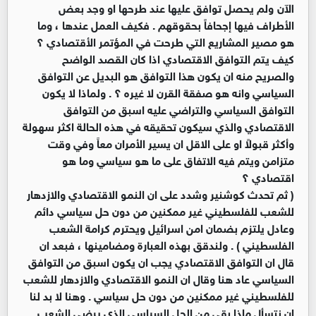
الآن ولم يحصل توافق عليها عند طرحها او وجد بعض
الأطراف فيها إجحافاً بحقوقهم . فكيف العمل عندها ، وما
هو مصير المشاريع التي طرحت في المؤتمر الأقتصادي ؟
كيف يتم التوافق الاقتصادي اذا كان القصد الواضح
والصريح منه ان يكون هذا التوافق هو البديل عن التوافق
السياسي وانه هو صفقة القرن لا غيره ؟ . ولماذا لا يكون
التوافق السياسي والتراضي عليه اسبق من التوافق
الاقتصادي والذي سيكون تحقيقه في هذه الحالة اكثر سهولة
وأكثر قبولاً او على الاقل ان يسير الأمران معاً وفي وقت
متزامن ويتم فيه الاتفاق على ما هو سياسي وما هو
اقتصادي ؟
( ثم تحدث كوشنير وشدد على ان النمو الاقتصادي والازدهار
للشعب للفلسطيني غير ممكنين من دون حل سياسي دائم
وعادل يلتزم بضمان امن اسرائيل ويحترم كرامة الشعب
الفلسطيني ) . ولندقق بهذه العبارة ومضامينها ، فبعد ان
قال ان التوافق الاقتصادي يجب ان يكون اسبق من التوافق
السياسي عاد هنا وقال ان النمو الاقتصادي والازدهار للشعب
للفلسطيني غير ممكنين من دون حل سياسي . وهنا لا بد لنا
ان نتسأل ماذا بقي من الحل السياسي الذي يرضي الشعب