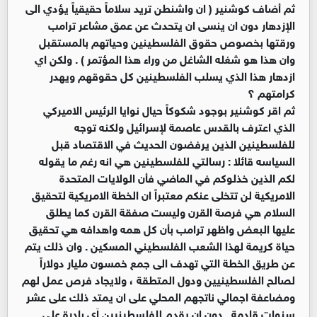
ثم أضاف كوشنير ( ان واشنطن تريد سلاماً حقيقياً يؤدي الى
الإزدهار دون ان ينسى ان يتحدث عن عمق مشاعر ترامب
ورقتها بخصوص حقوق الفلسطينين وحياتهم بالمستقبل
وان هذا هو شغله الشاغل من وراء هذا المؤتمر ) . ولكن اي
ازدهار هذا الذي يسلب الفلسطينين كل حقوقهم ويهدر
كرامتهم ؟
ثم اقر كوشنير بوجود شكوكاً حيال نوايا الرئيس الاميركي
الذي اعترف بالقدس عاصمة لإسرائيل ولكنه توجه
للفلسطينين الذين يرفضون الحديث في الاقتصاد قبل
السياسه قائلا : رسالتي للفلسطينين هي انه رغم ما يقوله
لكم الذين خذلوكم في الماضي فأن الولايات المتحدة
الامريكية لن تتخلى عنكم معتبراً ان الخطة الامريكية لتحقيق
السلام هي فرصة القرن وليست صفقة القرن كما يطلق
عليها البعض واظهر ترامب بأن كل همه واهدافه هي تحقيق
حياة كريمة لهذا الشعب الفلسطيني المسكين . وان ذلك يتم
عن طريق الخطة التي تهدف الى جمع خمسون مليار دولاراً
لصالح الفلسطينيين ودول المتطقة ، ولايجاد فرص عمل لهم
ومضاعفة اجمالي ناتجهم المحلي على ان يمتد ذلك على عشر
سنوات قادمة . دون ان يقدم للفلسطينيين اَي بادرة على