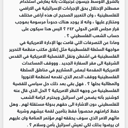
بالشرق الأوسط جيسون غرنبيلات بأنه يعارض استخدام
مصطلح الإحتلال بحق الإجراءات الإسرائيلية في الاراضي
للفلسطينية ، وان التعبير الصحيح ان هذه أراض مختلف
ومتنازع عليها ، وانه لا يوجد هناك حدوداً مرسومة بموجب
قرار مجلس الامن الدولي ٢٤٢ ؟ اليس هذا سيكون على
حساب الشعب الفلسطيني ؟ .
وماذا عن التصرفات التي قامت بها الإدارة الامريكية في
مواجهة السلطة الفلسطينية مثل إغلاق مكتب منظمة التحرير
الفلسطينية في اشنطن ونقل القنصلية الامريكية في القدس
الشرقية الى مقر السفارة الجديد . وووقف المساعدات
الامريكية المقدمة لبعض المشاريع في مناطق السلطة
الفلسطينية ووقف الدعم الذي تقدمه لمنظمة الانوروا
والمطالبة بحلها ؟ . فهل بقي بعد ذلك حل سياسي للقضية
الفلسطينية من وجهه النظر الامريكية ؟ الحل الذي قال عنه
كوشنير بأنه يضمن امن اسرائيل ويحترم كرامة الشعب
للفلسطيني دون الاشارة الى حقهم بدولة مستقلة لهم . وهل
حفظ كرامتهم محصوراً فقط بتأمين لقمة عيشهم وشربة
مائهم الامر الذي سوف يحققه لهم مؤتمر المنامة وان عليهم
ان يرضوا بذلك لكي تعيش اسرائيل بأمن وسلام ؟ .