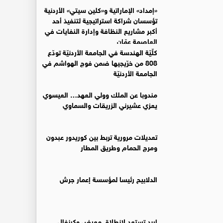
«إمداد» الإماراتية و«كلين سيتي» الأردنية
تؤسسان شراكة استراتيجية لتنفيذ أحد
أكبر مشاريع النظافة وإدارة النفايات في
العاصمة عمّان
كلّيّة الهندسة في الجامعة الأردنيّة تودّع
808 من خرّيجيها ضمن فوج الهواشم في
الجامعة الأردنيّة
مندوبا عن الملك وولي العهد… العيسوي
يعزي عشيرني الزريقات والسماوي
تعديلات مرورية تربط بين كوريدور عبدون
ومرج الحمام وطريق المطار
الدلابيح رئيسا لمؤسسة إعمار جرش
إربد تستعد لانطلاق معرض وكرنفال