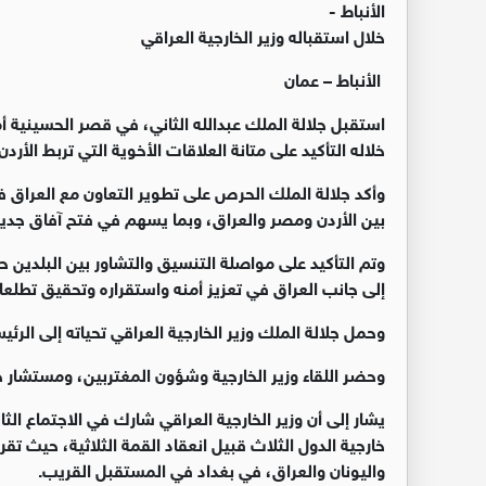
الأنباط -
خلال استقباله وزير الخارجية العراقي
الأنباط – عمان
استقبل جلالة الملك عبدالله الثاني، في قصر الحسينية أم
خلاله التأكيد على متانة العلاقات الأخوية التي تربط الأردن
وأكد جلالة الملك الحرص على تطوير التعاون مع العراق ف
بين الأردن ومصر والعراق، وبما يسهم في فتح آفاق جدي
وتم التأكيد على مواصلة التنسيق والتشاور بين البلدين
إلى جانب العراق في تعزيز أمنه واستقراره وتحقيق تطلع
وحمل جلالة الملك وزير الخارجية العراقي تحياته إلى الر
وحضر اللقاء وزير الخارجية وشؤون المغتربين، ومستشار ج
يشار إلى أن وزير الخارجية العراقي شارك في الاجتماع الث
خارجية الدول الثلاث قبيل انعقاد القمة الثلاثية، حيث تقرر
واليونان والعراق، في بغداد في المستقبل القريب.