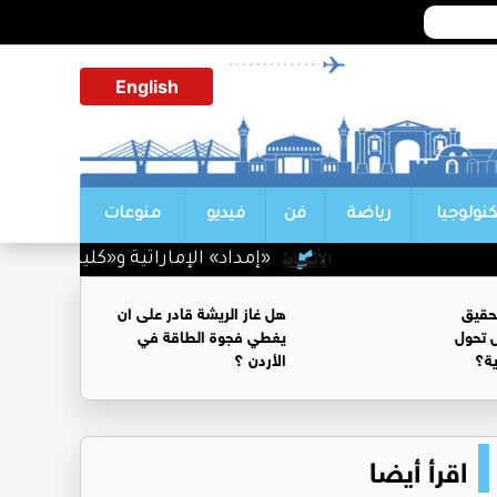
English
كنولوجيا
رياضة
فن
فيديو
منوعات
«إمداد» الإماراتية و«كلين سيتي» الأ
حقيق
هل غاز الريشة قادر على ان
 تحول
يغطي فجوة الطاقة في
ية؟
الأردن ؟
اقرأ أيضا