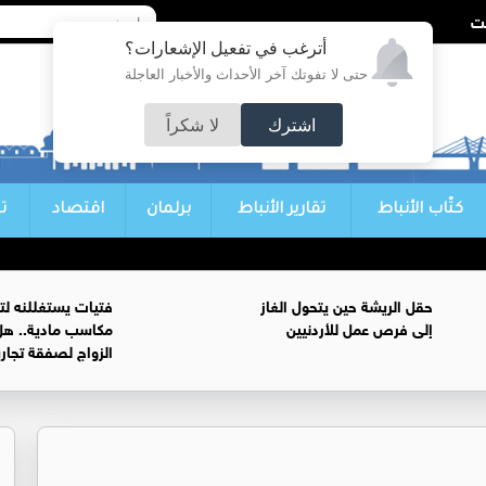
أترغب في تفعيل الإشعارات؟
حتى لا تفوتك آخر الأحداث والأخبار العاجلة
اشترك
لا شكراً
كتّاب الأنباط
تقارير الأنباط
برلمان
اقتصاد
ت
حقل الريشة حين يتحول الغاز
فتيات يستغللنه لت
إلى فرص عمل للأردنيين
مكاسب مادية.. هل
الزواج لصفقة تجار