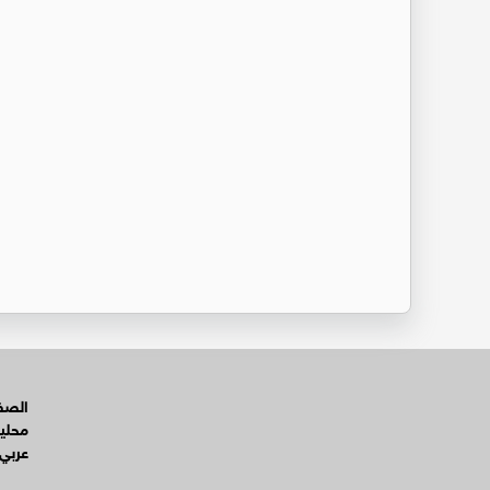
الصفح
محلي
عربي