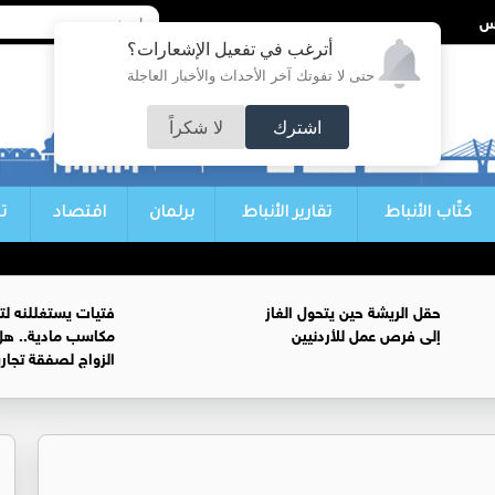
أترغب في تفعيل الإشعارات؟
حتى لا تفوتك آخر الأحداث والأخبار العاجلة
اشترك
لا شكراً
كتّاب الأنباط
تقارير الأنباط
برلمان
اقتصاد
ت
حقل الريشة حين يتحول الغاز
فتيات يستغللنه لت
إلى فرص عمل للأردنيين
مكاسب مادية.. هل
الزواج لصفقة تجار