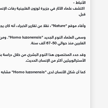
الأنباط -
اكتشف علماء الآثار في جزيرة لوزون الفلبينية رفات الإ
قبل.
وأفاد موقع "Nature"، نقلا عن تقارير الخبراء، أنه كان يجمع مزايا البشر الأوائل وممثلي جنس هومو لاحقا.
وسمى العلما
الفلبين منذ حوالي 50-67 ألف سنة.
الأسترالوبيثين أكثر من الإنسان الحديث.
كما أن شكل الأنسان لدى "Homo luzonensis" مشابه لأسنان "Homo sapiens". (وكالات)