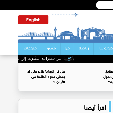
English
كنولوجيا
رياضة
فن
فيديو
منوعات
من محراب الشرف إلى سدة القضاء.. حف
حقيق
هل غاز الريشة قادر على ان
 تحول
يغطي فجوة الطاقة في
ية؟
الأردن ؟
اقرأ أيضا