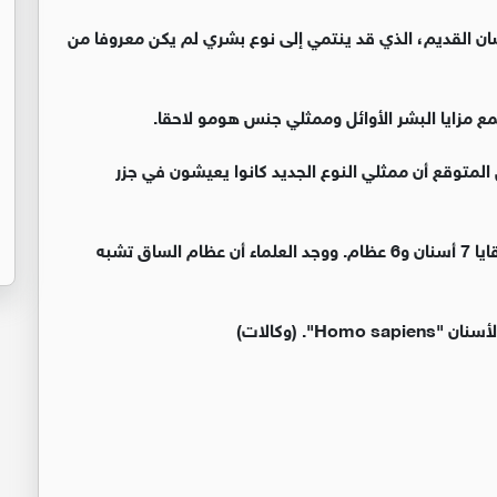
نسان القديم، الذي قد ينتمي إلى نوع بشري لم يكن معروفا من
ء النوع الجديد "Homo luzonensis". ومن المتوقع أن ممثلي النوع الجديد كانوا يعيشون في جزر
وقد حدد المختصون هذا النوع البشري من خلال دراسة بقايا 7 أسنان و6 عظام. ووجد العلماء أن عظام الساق تشبه