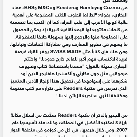
من Cozmo وHamleys وReaders وM&Co وBHS، عماد
البخاري، بقوله: "لطالما انطوت الكتب المطبوعة على أهمية
عالية كونها الأقرب إلى قلب القراء، كما أن الكتب بما تتضمنه
من كلمات مكتوبة لها قيمة ثقافية كبيرة؛ إذ يمكن الحصول
على المعلومة منها والرجوع إليها بسهولة خلافاً للمنطوقة،
ما يسهم في تطوير المعارف وفي مشاركة الثقافات وتبادلها.
ومن هنا، فإن كتاباً مثل SWISS MADE يوفر للقراء فرصة
فريدة لاكتساب فهم أكبر للعالم خارج حدودنا." واختتم
البخاري حديثه بالقول: "سعدنا باستضافة كتاب وضيوف
مرموقين مثل جون مكارثي وألكسندرا هافليجر الذين أود
شكرهما على إسهامهما في تحقيق هذا الإنجاز الأدبي المتميز
الذي نحرص في مكتبة Readers على تكراره مع كتب متنوعة
ومختلفة لنثري به تجربة الزبائن لدينا."
من الجدير بالذكر أن مكتبة Readers تمكّنت من احتلال مكانة
بارزة كالمكتبة الأفضل في المملكة، وذلك منذ تأسيسها عام
2007. ومن خلال فرعيها، في كل من كوزمو في منطقة الدوار
السابع وتاج لايف ستايل في منطقة عبدون، تقدّم