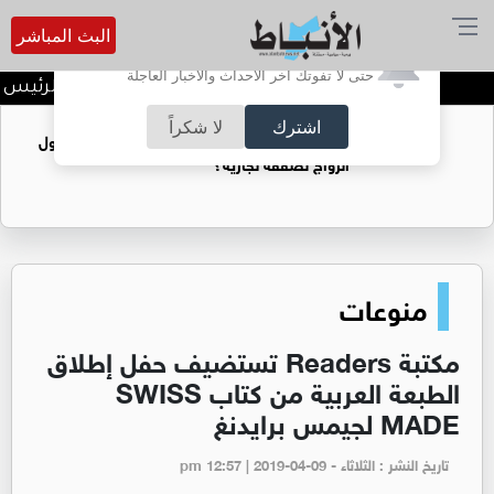
البث المباشر
أترغب في تفعيل الإشعارات؟
حتى لا تفوتك آخر الأحداث والأخبار العاجلة
الأميرة آية بنت فيصل نائباً لرئيس ات
اشترك
لا شكراً
فتيات يستغللنه لتحقيق مكاسب مادية.. هل تحول
الزواج لصفقة تجارية؟
منوعات
مكتبة Readers تستضيف حفل إطلاق
الطبعة العربية من كتاب SWISS
MADE لجيمس برايدنغ
تاريخ النشر : الثلاثاء - pm 12:57 | 2019-04-09