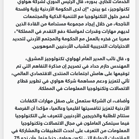
الخدمات للخارج. بدوره، قال الرئيس الدوري لشركة هواوي
تكنولوجيز، غو بينج، "إن لدى الحكومة الأردنية رؤية واضحة
لدمج حلول التكنولوجيا مع التنمية الذكية والمجتمعات
الناجحة، من خلال إيجاد مجموعة مستدامة من القادة الذين
لديهم مهارات وقدرات لمواصلة دفع التقدم في المملكة"،
معربا عن فخره بالعمل مع الحكومة والمجتمع الأردني لتحديد
الاحتياجات التدريبية للشباب الأردنيين الموهوبين.
و، قال نائب المدير العام لهواوي تكنولوجيز المشرق،
المهندس حازم حداد في تصريح إن مذكرة التفاهم التي تم
توقيعها على هامش اجتماعات المنتدى الاقتصادي العالمي،
تأتي لتعزيز ودعم مساهمة شركة هواوي في تطوير قطاع
الاتصالات وتكنولوجيا المعلومات في المملكة.
وأضاف، ان الشركة ستعمل على صقل مهارات الكفاءات
الأردنية لتعزيز تنافسيتها اقليميا وعالميا، مؤكدا أن الفرصة
ستتاح للطلبة والخريجين الأردنيين للتعرف على التكنولوجيا
فيما سيتمكن العاملون في مجال الاتصالات وتكنولوجيا
المعلومات من التعرف على احدث التطبيقات والمشاركة في
المؤتمرات الدولية التي تكون هواوي جزءا منها وأن نحو 75