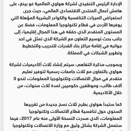
الإدارة الرئيس التنفيذي لشركة هواوي العالمية غو بينغ، على
هامش أعمال المنتدى الاقتصادي العالمي، حيث جرى
استعراض الميزات التنافسية والكوادر البشرية المؤهلة التي
يوفرها الأردن في قطاع تكنولوجيا المعلومات، فضلا عن
المستوى المتقدم الذي حققه في هذا المجال إقليميا، إلى
جانب بحث توسيع التعاون مع الشركة الذي تمثل في احد
جوانبه في إقامة مراكز بناء القدرات للتدريب والتخطيط
وتطوير الشبكات في المملكة.
وبموجب مذكرة التفاهم، سيتم إنشاء ثلاث أكاديميات لشركة
هواوي بالتعاون مع ثلاث جامعات رسمية لتوفير تعليم
متقدم في مجال الاتصالات وتكنولوجيا المعلومات، لنحو 3
آلاف طالب، وموظفين حكوميين لمدة ثلاث سنوات، من
خلال الأكاديمية.
كما ستبدأ هواوي بطرح ثلاث نسخ جديدة من تقريرها
السنوي حول تنافسية قطاع الاتصالات وتكنولوجيا
المعلومات، الذي صدرت النسخة الأولى منه عام 2017، فيما
ستعمل الشركة بشكل وثيق مع وزارة الاتصالات وتكنولوجيا