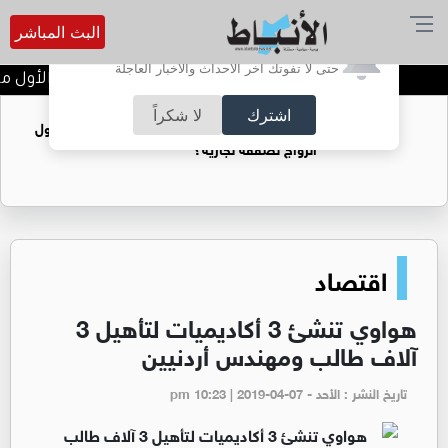
البث المباشر
أترغب في تفعيل الإشعارات؟
حتى لا تفوتك آخر الأحداث والأخبار العاجلة
تتويج الفرق الفائزة في اليوم الأول من 
اشترك
لا شكراً
فتيات يستغللنه لتحقيق مكاسب مادية.. هل تحول
الزواج لصفقة تجارية؟
اقتصاد
هواوي تنشئ 3 أكاديميات لتأهيل 3
آلاف طالب ومهندس أردنيين
تاريخ النشر : الأحد - pm 10:23 | 2019-04-07