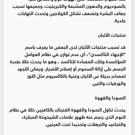
بالصوديوم والدهون المشبعة والكبريتيت، وجميعها تسبب
جفاف البشرة وتضعف تشكل الكولاجين وتحدث التهابات
جلدية.
منتجات الألبان
قد تسبب منتجات الألبان لدى البعض ما يعرف باسم
"الإجهاد التأكسدي"، أي عدم توازن في نظام العوامل
المؤكسدة وتلك المضادة للتأكسد ، وهو ما يحدث خللا بقدرة
الجسم على إزالة السموم أو إصلاح الأضرار. ويمكن اللجوء
لمصادر بديلة عن الألبان وغنية بالكالسيوم مثل اللوز
والورقيات والتين.
الصودا والقهوة
يحدث تناول الصودا والقهوة الغنيتان بالكافيين خللا في نظام
النوم الذي ينجم عنه ظهور علامات الشيخوخة المبكرة،
والتجاعيد والترهلات وتحديدا تحت العينين.