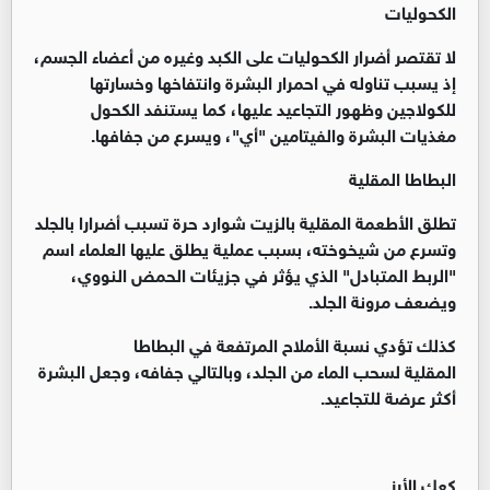
الكحوليات
لا تقتصر أضرار الكحوليات على الكبد وغيره من أعضاء الجسم،
إذ يسبب تناوله في احمرار البشرة وانتفاخها وخسارتها
للكولاجين وظهور التجاعيد عليها، كما يستنفد الكحول
مغذيات البشرة والفيتامين "أي"، ويسرع من جفافها.
البطاطا المقلية
تطلق الأطعمة المقلية بالزيت شوارد حرة تسبب أضرارا بالجلد
وتسرع من شيخوخته، بسبب عملية يطلق عليها العلماء اسم
"الربط المتبادل" الذي يؤثر في جزيئات الحمض النووي،
ويضعف مرونة الجلد.
كذلك تؤدي نسبة الأملاح المرتفعة في البطاطا
المقلية لسحب الماء من الجلد، وبالتالي جفافه، وجعل البشرة
أكثر عرضة للتجاعيد.
كعك الأرز