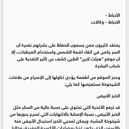
الأنباط -
الانباط - وكالات
يعتقد كثيرون ممن يسعون للحفاظ على بشرتهم نضرة أن
السر يكمن في اتقاء أشعة الشمس واستخدام المرطبات، إلا
أن موقع "هيلث لاين" الطبي كشف عن تأثير التغذية على
شباب البشرة.
وحذر الموقع من أطعمة يؤدي تناولها إلى الإسراع من علامات
الشيخوخة نستعرضها كما يلي:
الخبز الأبيض
قد ترفع الأغذية التي تحتوي على نسبة عالية من السكر مثل
الخبز الأبيض، نسبة الإصابة بالالتهابات التي تسرع بدورها من
شيخوخة البشرة. ويمكن لمحبي الخبز استبدال الأبيض منه
بالأسمر، الذي يكون غنيا بمضادات الأكسدة المفيدة، وخاليا