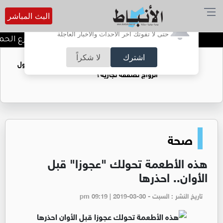
البث المباشر
أترغب في تفعيل الإشعارات؟
حتى لا تفوتك آخر الأحداث والأخبار العاجلة
توقيف شبكات دعارة في شارع الحمرا
اشترك
لا شكراً
فتيات يستغللنه لتحقيق مكاسب مادية.. هل تحول
الزواج لصفقة تجارية؟
صحة
هذه الأطعمة تحولك "عجوزا" قبل
الأوان.. احذرها
تاريخ النشر : السبت - pm 09:19 | 2019-03-30