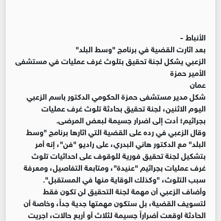
الأنباط -
بعد اثارت القضية في برنامج "وسط البلد"
الزعبي يشكل لجنة تحقيق بتلوث غرف عمليات في مستشفى
الأمير حمزة
عمان
شكل مدير مستشفى حمزة الحكومي الدكتور باسم الزعبي
اليوم الاثنين، لجنة تحقيق بحادثة تلوث غرف عمليات
بجراثيم؛ أدت إلى اضرار جسيمة لبعض المرضى.
وقال الزعبي في رده على القضية التي اثارها برنامج "وسط
البلد" مع الدكتور هاني البدري، على راديو "فن"، إنه أمر
بتشكيل لجنة تحقيق فورية للوقوف على احداثيات تلوث
غرف عمليات بجراثيم "عنيدة"، ومتابعة التفاصيل، ومعرفة
سبب التلوث، "وكذلك الوقاية منها في المستقبل".
وأضاف الزعبي أن مهمة لجنة التحقيق لن تكون فقط
لتسويف القضية، بل ستكون مهمتها جدية جداً، وخاصة أن
الحادثة اوقعت أضراراً جسيمة لثلاث أو أربع حالات، اجريت