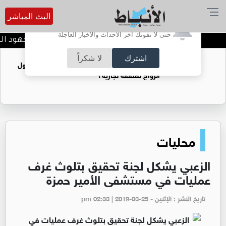
البث المباشر
أترغب في تفعيل الإشعارات؟
حتى لا تفوتك آخر الأحداث والأخبار العاجلة
رئيس "النواب": نقف خلف جهود الملك
اشترك
لا شكراً
فتيات يستغللنه لتحقيق مكاسب مادية.. هل تحول
الزواج لصفقة تجارية؟
محليات
الزعبي يشكل لجنة تحقيق بتلوث غرف
عمليات في مستشفى الأمير حمزة
تاريخ النشر : الإثنين - pm 02:33 | 2019-03-25