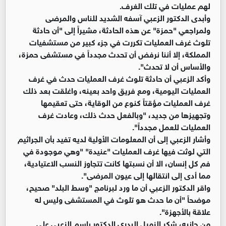
لهم عمليات في تلك الغرف.
وأبدى الدكتور الزعبي آسفه الشديد للناس والمرضى
ولمراجعي "حمزة" عن هذه الحادثة، مشيراً إلى "أن حادثة
تلوث غرف العمليات تكررت في جزء كبير من مستشفيات
المملكة، إلا أننا نرفض أن تحدث مجدداً في مستشفى حمزة،
والأساس أن لا تحدث".
وأكد الزعبي أن حادثة تلوث غرف العمليات حدث في غرف
العمليات اليومية، ومع فريق واحد بعينه، واغلقت بعد ذلك
غرف العمليات مؤقتاً كنوع من الوقاية، حتى تعقيمها
وتجهيزها من جديد، "وبالفعل حدث ذلك، وعادت غرف
العمليات للعمل مجدداً".
وأشار الزعبي إلى أن المعلومات الأولية لديه تفيد بأن الجراثيم
التي لوثت فيها غرف العمليات "عنيدة" "وهي موجودة في
فم كل إنسان، الا أن نسبتها كانت تتجاوز النسب الاعتيادية،
مما أدى إلى انتقالها إلى عيون المرضى".
واقر الدكتور الزعبي أن ما ورد لبرنامج "وسط البلد" صحيح،
موضحاً "أن ما حدث هو تلوث في المستشفى وليس له
علاقة بالأجهزة".
من جانبه، شكر الزميل البدري الدكتور باسم الزعبي على