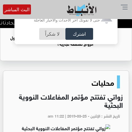
البث المباشر
أترغب في تفعيل الإشعارات؟
حتى لا تفوتك آخر الأحداث والأخبار العاجلة
كيف تحافظ على خصوصية محادثاتك مع 
اشترك
لا شكراً
فتيات يستغللنه لتحقيق مكاسب مادية.. هل تحول
الزواج لصفقة تجارية؟
محليات
زواتي تفتتح مؤتمر المفاعلات النووية
البحثية
تاريخ النشر : الإثنين - am 11:22 | 2019-03-25