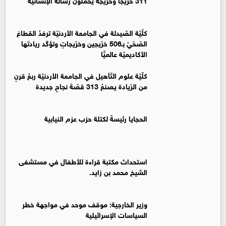
كلّيّة الصّيدلة في الجامعة الأردنيّة ترفدُ القطاعَ
الصّحّيّ بـ506 خرّيجين وخرّيجاتٍ وتؤكّد ريادتَها
الأكاديميّة عالميًّا
كلّيّة علوم التّأهيل في الجامعة الأردنيّة ربعُ قرنٍ
من الرّيادة يصنعُ 313 قصّةَ نجاحٍ جديدة
الحجايا رئيسةً لكتلة حزب عزم النيابية
استحداث مكتبة قراءة للأطفال في مستشفى
الشيخ محمد بن زايد.
وزير الخارجية: موقف موحد في مواجهة خطر
السياسات الإسرائيلية