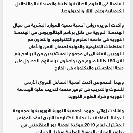
العلمية في العلوم الحياتية والطبية والصيدلانية والتحاليل
الكيميائية وعلم الآثار والجيولوجيا.
وأكدت الوزيرة زواتي أهمية تنمية الموارد البشرية في مجال
الهندسة النووية من خلال برنامج البكالوريوس في الهندسة
النووية في جامعة العلوم والتكنولوجيا والتعاون مع
المنظمات الإقليمية والدولية لضمان الامن والأمان
النوويين.لافتة الى ان مجموع المستفيدين من البرنامج بلغ
للان 150 طالبا منهم من يواصلون دراساتهم للحصول على
درجة الماجستير والدكتوراه في الخارج.
وبهذا الخصوص اكدت أهمية المفاعل النووي الأردني
للبحوث والتدريب في توفير منصة لتدريب طلبة الهندسة
النووية وخبراء العلوم النووية.
واشادت زواتي بجهود الجمعية النووية الأوروبية والمجموعة
الدولية للمفاعلات البحثية لاختيارهما الأردن لعقد المؤتمر
المشترك لعام 2019.مؤكدة أهمية دور المنظمتين في
تطوير القدرات النووية الوطنية وتبادل الخبرات.