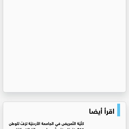
اقرأ أيضا
كلّيّة التّمريض في الجامعة الأردنيّة تزفّ للوطن
311 خرّيجًا وخرّيجةً يحملون رسالة الإنسانيّة