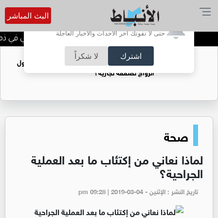
البث المباشر
أترغب في تفعيل الإشعارات؟
حتى لا تفوتك آخر الأحداث والأخبار العاجلة
الحاجة خالدة محمود الكرمي في ذمة ا
اشترك
لا شكراً
فتيات يستغللنه لتحقيق مكاسب مادية.. هل تحول
الزواج لصفقة تجارية؟
صحة
لماذا نعاني من إكتئاب ما بعد العملية
الجراحية؟
تاريخ النشر : الإثنين - pm 09:28 | 2019-03-04