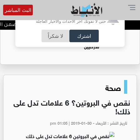
البث المباشر
أترغب في تفعيل الإشعارات؟
حتى لا تفوتك آخر الأحداث والأخبار العاجلة
ندوة تعاين التراث الأردني ضمن الب
اشترك
لا شكراً
حقل الريشة حين يتحول الغاز إلى فرص عمل
للأردنيين
صحة
نقص في البروتين؟ 6 علامات تدل على
ذلك!
تاريخ النشر : الأربعاء - pm 01:05 | 2019-01-30