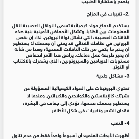
ينصح بإستشارة الطبيب
.2- تغيرات في المزاج
يستخدم الدماغ مواد كيميائية تسمى النواقل العصبية لنقل
المعلومات بين الخلايا. وتشكل الأحماض الأمينية بنية هذه
الناقلات العصبية، التي تشكل نواة البروتين. لذا، إن نقص
البروتين في نظامك الغذائي قد يعني أن جسمك لا يستطيع
أن ينتج ما يكفي من تلك الناقلات العصبية، وهذا من شأنه
أن يغير طريقة عمل دماغك. يرافق هذا الأمر انخفاض
مستويات الدوبامين والسيروتونين، الذي يشعرك بالاكتئاب
أو التوتر.
3- مشاكل جلدية
تحتوي البروتينات على المواد الكيميائية المسؤولة عن
بشرتك كالإيلاستين والكولاجين والكيراتين. وعندما لا
يستطيع جسمك صنعها، تؤدي إلى جفاف في البشرة،
فقدان الشعر وتغيرات في شكل الأظافر.
4- التعب
أظهرت الأبحاث العلمية أن أسبوعاً واحداً فقط من عدم تناول