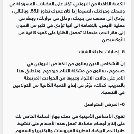
الكمية الكافية من البروتين، تؤثر على العضلات المسؤولة عن
وضعك وحركتك، لاسيما إذا كان عمرك تجاوز الـ55. وبالتالي،
يؤدي إلى ضعف في بنيتك، وخلل في توازنك، وبطء في
عملية الأيض. بالإضافة الى أنّها تؤدي في كثير من الأحيان
إلى فقر الدم، عندما لا تحصل الخلايا على كمية كافية من
الأوكسيجين.
5- إصابات بطيئة الشفاء
إنّ الأشخاص الذين يعانون من انخفاض البروتين في
جسمهم، يعانون من مشكلة التئام جروحهم. وينطبق هذا
الأمر على حالات الالتواء وغيرها من الحوادث المرتبطة
بالتدريب. كذلك، تؤثر في إنتاج الكمية الكافية من الكولاجين
في الأنسجة.
6- المرض المتواصل
تقوي الأحماض الأمينية في دمك جهاز المناعة الخاص بك
على إنتاج أجسام مضادة. تعمل هذه الأجسام على تنشيط
خلايا الدم البيضاء لمحاربة الفيروسات والبكتيريا والسموم.