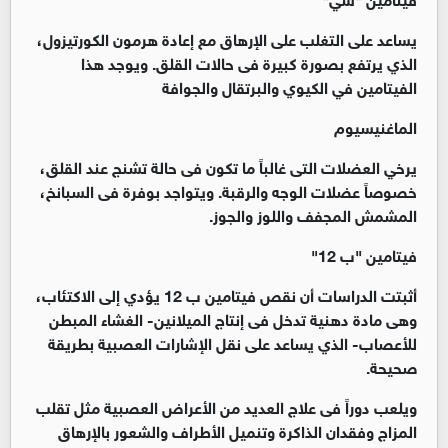
يساعد على التغلب على الإرهاق مع إعادة هرمون الكورتيزول،
الذي يرتفع بصورة كبيرة فى حالات القلق. ويوجد هذا
الفيتامين في الكيوي والبرتقال والجوافة
الماغنيسيوم
يرخي العضلات التى غالباً ما تكون فى حالة تشنج عند القلق،
خصوصاً عضلات الوجه والرقبة. ويتواجد بوفرة فى السبانخ،
المشمش المجفف واللوز والجوز.
فيتامين "ب 12"
أثبتت الدراسات أن نقص فيتامين ب 12 يؤدي إلى الاكتئاب،
وهى مادة دهنية تدخل فى إنتاج الميلانين- الغشاء المبطن
للأعصاب- الذي يساعد على نقل الإشارات العصبية بطريقة
صحيحة.
ويلعب دوراً فى علاج العديد من الأعراض العصبية مثل تقلب
المزاج وفقدان الذاكرة وتنميل الأطراف والشعور بالإرهاق