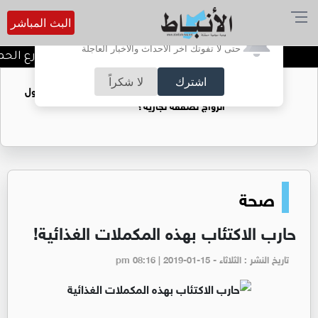
البث المباشر
أترغب في تفعيل الإشعارات؟
حتى لا تفوتك آخر الأحداث والأخبار العاجلة
توقيف شبكات دعارة في شارع الحمرا
اشترك
لا شكراً
فتيات يستغللنه لتحقيق مكاسب مادية.. هل تحول
الزواج لصفقة تجارية؟
صحة
حارب الاكتئاب بهذه المكملات الغذائية!
تاريخ النشر : الثلاثاء - pm 08:16 | 2019-01-15