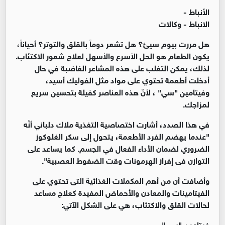
الأنباط -
الانباط - وكالات
هل مررت بيوم سيئ؟ هل تشعر دوماً بالقلق والتوتر؟ أحياناً،
يكون الطعام هو الحل الأسرع والأسهل لعلاج شعور الاكتئاب.
لذلك، يمكن التغلب على هذه المشاعر الغاضبة في حال
أدخلت أطعمة تحتوي على مواد مثل الفوليك أسيد،
وفيتامين "سي" ، لأنّ هذه العناصر كفيلة بتحسين سريع
لمزاجك.
في هذا الصدد، أشارت اختصاصية التغذية ملاك دلباني أنّه
"عندما يهضم الفرد الأطعمة، يتحول إلى سكر الغلوكوز
الضروري لضمان الأداء الفعال في الجسم. كما يساعد على
التوازن فى إفراز الهرمونات وقت الضفوط العصبية".
وأضافت أن من أهم المكملات الغذائية التى تحتوي على
الفيتامينات والمعادن والأحماض المفيدة كعلاج مساعد
لحالات القلق والاكتئاب، هي على الشكل الآتي:
فيتامين "سي"