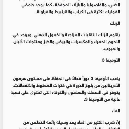
الخس، والفاصوليا والبازلاء المجففة، كما يوجد حامض
الفوليك بكثرة فى الكرنب والقرنبيط والفراولة.
الزنك
يقاوم الزنك التقلبات المزاجية والخمول الذهني. ويوجد في
اللحوم الحمراء والمكسرات والبيض والخبز ومنتجات الألبان
والحبوب.
الأوميغا 3
يلعب الأوميغا 3 دوراً فعالاً فى الحفاظ على مستوى هرمون
الأدرينالين من بلوغ الذروة في فترات الضغوط والانفعالات.
يتوفر في السمك والسلمون والتونة، التى تحتوي على نسبة
عالية من الأوميغا 3.
الماء
إنّ شرب الكثير من الماء يعد وسيلة رائعة للتخلص من
الاكتئاب والقلق. ويعتبر الماء العنصر الأكثر أهمية عندما