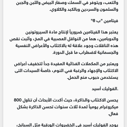
والتعب، ويتوفر في السمك وصفار البيض واللبن والجبن
والسلمون والسردين وبالكبد والكلاوي.
فيتامين "ب 6"
يعتبر هذا الفيتامين ضرورياً لإنتاج مادة السيروتونين
والدوبامين، هما من النواقل العصبية في المخ، وأثبت نقص
هذه الناقلات وجود علاقة له بالاكتئاب والأعراض النفسية
والجسمانية لاضطراب ما قبل الدورة.
ويعتبر من المكملات الغذائية المفيدة جداً لتخفيف أعراض
الاكتئاب والإجهاد والرغبة فىي النوم، خاصةً السيدات التى
يستخدمن حبوب منع الحمل.
.الفوليك أسيد
يحسن الاكتئاب والذاكرة، حيث أكدت الأبحاث أن تناول 800
ميكروغرام يومياً لمدة ثلاث سنوات تحسن الذاكرة بشكل
فعال.
يوجد الفوليك أسيد في الخضروات الورقية مثل السبانخ،