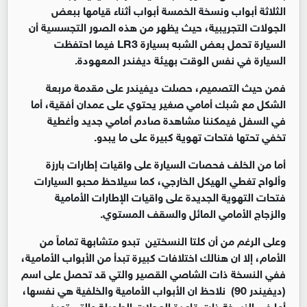
الثلاثة أبواب ونسخة الخمسة أبواب أثناء قيامها ببعض
الجولات التجريبية، حيث يظهر من هذه الصور التجسسية أن
السيارة تحمل بعض الشبه بسيارة LR3 فيما احتفظت
السيارة في نفس الوقت بهيئة ديفندر المعهودة.
فمن حيث التصميم، حصلت ديفيندر على مقدمة مربعة
الشكل مع شبك أمامي صغير يحتوي على عمدان أفقية، أما
في السفل فيمكننا مشاهدة صادم أمامي جديد وأغطية
تخفي تحتها فتحات تهوية كبيرة على ما يبدو.
أما من الخلف فحصات السيارة على واقيات إطارات بارزة
وألواح تغطي الهيكل الخارجي، كما سيلاحظ محبو السيارات
فتحات التهوية الجديدة على واقيات الإطارات الأمامية
والزجاج الأمامي المائل والسقف المستوي.
وعلى الرغم من أن كلتا النسختين تبدو متشابهة تماماً من
الأمام، إلا ان هنالك اختلافات كبيرة تبدأ من الأبواب الأمامية،
ففي النسخة ذات الشاصي القصير والتي قد تحصل على اسم
(ديفيندر 90) نلاحظ ان الأبواب الأمامية والخلفية هي نفسها،
أما في النسخة ذات قاعدة العجلات الطويلة والتي تعرف