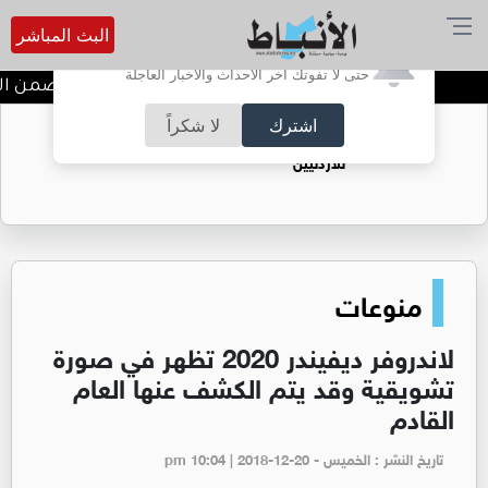
البث المباشر
أترغب في تفعيل الإشعارات؟
حتى لا تفوتك آخر الأحداث والأخبار العاجلة
ندوة تعاين التراث الأردني ضمن الب
اشترك
لا شكراً
حقل الريشة حين يتحول الغاز إلى فرص عمل
للأردنيين
منوعات
لاندروفر ديفيندر 2020 تظهر في صورة
تشويقية وقد يتم الكشف عنها العام
القادم
تاريخ النشر : الخميس - pm 10:04 | 2018-12-20