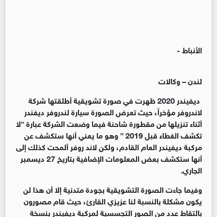
الأنباط -
لندن – وكالات
ديفيندر 2020 ظهرت في صورة تشويقية أطلقتها شركة
لاندروفر مؤخراً، حيث تعرض الصورة سيارة لندروفر ديفندر
أثناء تنزيلها من مقطورة شاحنة فيما وضعت الشركة عبارة “لا
تكشف الغطاء قبل 2019 ” وهو ما يعني أنها ستكشف عن
مركبة ديفيندر العام القادم، ولكن لاند روفر ألمحت كذلك إلى
أنها ستكشف بعض المعلومات الإضافية بتاريخ 27 ديسمبر
الجاري.
وفيما جاءت الصورة التشويقية بجودة متدنية إلا أن هذا لن
يكون مشكلة بالنسبة لنا عزيزي القارئ، حيث قام مصورون
بالتقاط عدد من الصور التجسسية لمركبة ديفيندر بنسخة