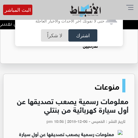
البث المباشر
أترغب في تفعيل الإشعارات؟
حتى لا تفوتك آخر الأحداث والأخبار العاجلة
الضحك وقت الأزمات.. خلل نفسي أم 
اشترك
لا شكراً
حقل الريشة حين يتحول الغاز إلى فرص عمل
للأردنيين
منوعات
معلومات رسمية يصعب تصديقها عن
أول سيارة كهربائية من بنتلي
تاريخ النشر : الخميس - pm 10:56 | 2018-12-06