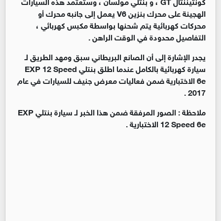
كونتيننتال GT ، و بنتلي مولسان ، وستعتمد هذه السيارات
الهجينة على محرك بنزين V6 يعمل إلى جانبه محرك أو
محركات كهربائية يتم شحنها بواسطة مكبس كهربائي ،
التفاصيل محدودة في الوقت الراهن .
يجدر الإشارة إلى أن الصانع البريطاني سبق ومهد الطريق لـ
سيارة كهربائية بالكامل عندما اطلق بنتلي EXP 12 Speed
6e الاختبارية ضمن فعاليات معرض جنيف للسيارات في عام
2017 .
ملاحظة : الصور المرفقة ضمن هذا الخبر لـ سيارة بنتلي EXP
12 Speed 6e الاختبارية .