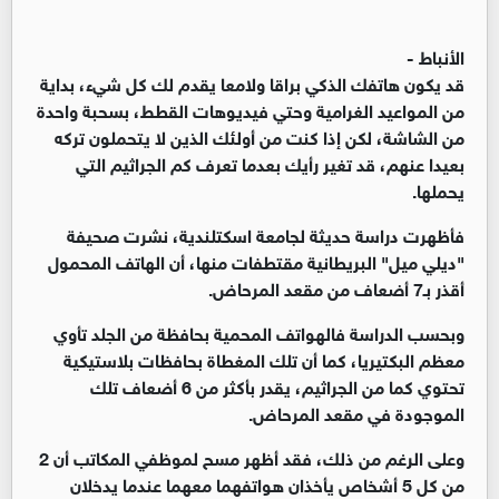
الأنباط -
قد يكون هاتفك الذكي براقا ولامعا يقدم لك كل شيء، بداية
من المواعيد الغرامية وحتي فيديوهات القطط، بسحبة واحدة
من الشاشة، لكن إذا كنت من أولئك الذين لا يتحملون تركه
بعيدا عنهم، قد تغير رأيك بعدما تعرف كم الجراثيم التي
يحملها.
فأظهرت دراسة حديثة لجامعة اسكتلندية، نشرت صحيفة
"ديلي ميل" البريطانية مقتطفات منها، أن الهاتف المحمول
أقذر بـ7 أضعاف من مقعد المرحاض.
وبحسب الدراسة فالهواتف المحمية بحافظة من الجلد تأوي
معظم البكتيريا، كما أن تلك المغطاة بحافظات بلاستيكية
تحتوي كما من الجراثيم، يقدر بأكثر من 6 أضعاف تلك
الموجودة في مقعد المرحاض.
وعلى الرغم من ذلك، فقد أظهر مسح لموظفي المكاتب أن 2
من كل 5 أشخاص يأخذان هواتفهما معهما عندما يدخلان