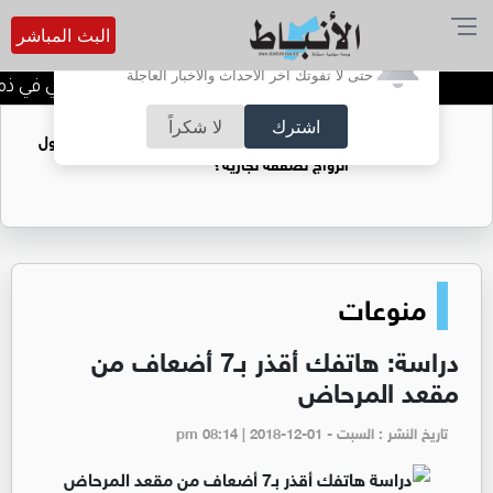
البث المباشر
أترغب في تفعيل الإشعارات؟
حتى لا تفوتك آخر الأحداث والأخبار العاجلة
الحاجة خالدة محمود الكرمي في ذمة ا
اشترك
لا شكراً
فتيات يستغللنه لتحقيق مكاسب مادية.. هل تحول
الزواج لصفقة تجارية؟
منوعات
دراسة: هاتفك أقذر بـ7 أضعاف من
مقعد المرحاض
تاريخ النشر : السبت - pm 08:14 | 2018-12-01