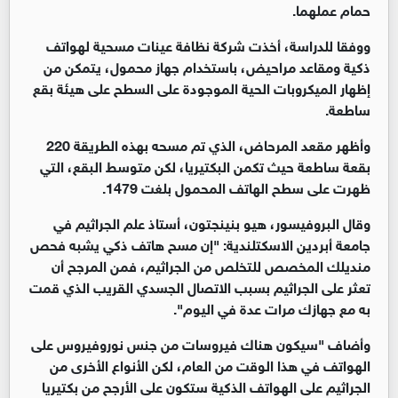
حمام عملهما.
ووفقا للدراسة، أخذت شركة نظافة عينات مسحية لهواتف
ذكية ومقاعد مراحيض، باستخدام جهاز محمول، يتمكن من
إظهار الميكروبات الحية الموجودة على السطح على هيئة بقع
ساطعة.
وأظهر مقعد المرحاض، الذي تم مسحه بهذه الطريقة 220
بقعة ساطعة حيث تكمن البكتيريا، لكن متوسط البقع، التي
ظهرت على سطح ​​الهاتف المحمول بلغت 1479.
وقال البروفيسور، هيو بنينجتون، أستاذ علم الجراثيم في
جامعة أبردين الاسكتلندية: "إن مسح هاتف ذكي يشبه فحص
منديلك المخصص للتخلص من الجراثيم، فمن المرجح أن
تعثر على الجراثيم بسبب الاتصال الجسدي القريب الذي قمت
به مع جهازك مرات عدة في اليوم".
وأضاف "سيكون هناك فيروسات من جنس نوروفيروس على
الهواتف في هذا الوقت من العام، لكن الأنواع الأخرى من
الجراثيم على الهواتف الذكية ستكون على الأرجح من بكتيريا