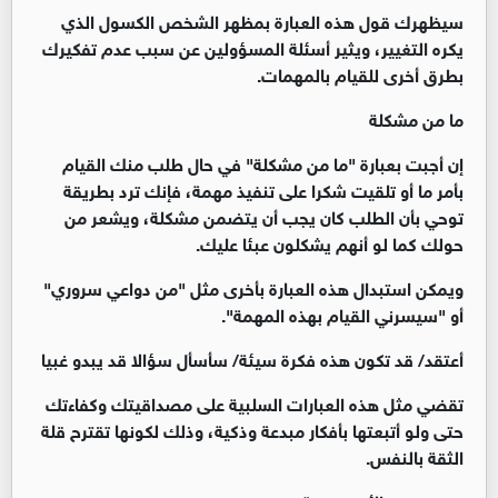
سيظهرك قول هذه العبارة بمظهر الشخص الكسول الذي
يكره التغيير، ويثير أسئلة المسؤولين عن سبب عدم تفكيرك
بطرق أخرى للقيام بالمهمات.
ما من مشكلة
إن أجبت بعبارة "ما من مشكلة" في حال طلب منك القيام
بأمر ما أو تلقيت شكرا على تنفيذ مهمة، فإنك ترد بطريقة
توحي بأن الطلب كان يجب أن يتضمن مشكلة، ويشعر من
حولك كما لو أنهم يشكلون عبئا عليك.
ويمكن استبدال هذه العبارة بأخرى مثل "من دواعي سروري"
أو "سيسرني القيام بهذه المهمة".
أعتقد/ قد تكون هذه فكرة سيئة/ سأسأل سؤالا قد يبدو غبيا
تقضي مثل هذه العبارات السلبية على مصداقيتك وكفاءتك
حتى ولو أتبعتها بأفكار مبدعة وذكية، وذلك لكونها تقترح قلة
الثقة بالنفس.