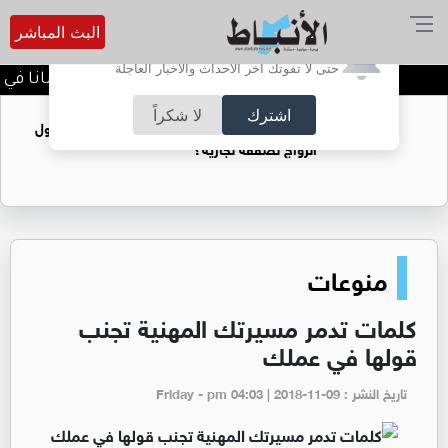
البث المباشر
أترغب في تفعيل الإشعارات؟
حتى لا تفوتك آخر الأحداث والأخبار العاجلة
الأردن يدين تفجير حافلة بجرمانا في سو
اشترك
لا شكراً
فتيات يستغللنه لتحقيق مكاسب مادية.. هل تحول
الزواج لصفقة تجارية؟
منوعات
كلمات تدمر مسيرتك المهنية تجنب
قولها في عملك
تاريخ النشر : Friday - pm 04:03 | 2018-11-09