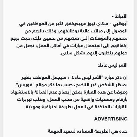
الأنباط -
أبوظبي - سكاي نيوز عربيةيخفق كثير من الموظفين في
الوصول إلى مراتب عالية بوظائفهم، وذلك بالرغم من
تمتعهم بالمؤهلات التي تمكنهم من تحقيق ذلك، حيث يرجع
إخفاقهم إلى استعمال عبارات في أماكن العمل، تجعل من
حولهم ينظرون إليهم بشكل سلبي.
الأمر ليس عادلا
إن ذكر عبارة "الأمر ليس عادلا"، سيجعل الموظف يظهر
بمنظر الشخص غير الناضج، حسب ما ذكر موقع "فوربس".
وعوضا عن هذه العبارة يمكن إيضاح عدم العدالة بالاستشهاد
بأرقام ومعطيات واقعية من صلب العمل، وطلب تبريرات
للقرارات المتخذة في العمل بطريقة احترافية ومهذبة.
ADVERTISING
هذه هي الطريقة المعتادة لتنفيذ المهمة