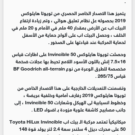
.
يتميز هذا الاصدار الخاصر الحصري من تويوتا هايلوكس
2019 بحصوله عل نظام تعليق هوائي ، وتم زيادة ارتفاع
البيك اب عن الأرض بمقدار 40 ملم في الأمام و 20 ملم في
الخلف ، وحصل البيك اب على ألواح حماية من الأسفل
لحماية المركبة عند قيادتها على الصخور .
وحصلت تويوتا هايلوكس Invincible 50 على اطارات قياس
16×7.5 إنش باللون الأسود اللامع تحيط بها عجلات ضخمة
مخصصة للطرق الوعرة من نوع BF Goodrich all-terrain
قياس 265/75 .
وتضمنت التعديلات الخارجية على هذا الاصدار الخاص من
تويوتا هايلوكس 2019 رفارف أمامية وخلفية عريضة ،
وخطوط انسيابية لى الهيكل وشعارات Invincible 50 ، إلى
جانب مصابيح كاشفة علوية مزودة بـ اضواء LED .
ميكانيكياً تعتمد مركبة الـ بيك اب Toyota HiLux Invincible
50 على محرك ديزل 4 سلندر سعة 2.4 لتر يولد قوة 148