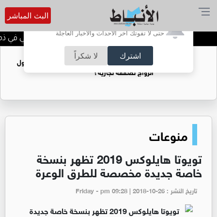
البث المباشر
أترغب في تفعيل الإشعارات؟
حتى لا تفوتك آخر الأحداث والأخبار العاجلة
الحاجة خالدة محمود الكرمي في ذمة ا
اشترك
لا شكراً
فتيات يستغللنه لتحقيق مكاسب مادية.. هل تحول
الزواج لصفقة تجارية؟
منوعات
تويوتا هايلوكس 2019 تظهر بنسخة
خاصة جديدة مخصصة للطرق الوعرة
تاريخ النشر : Friday - pm 09:28 | 2018-10-26