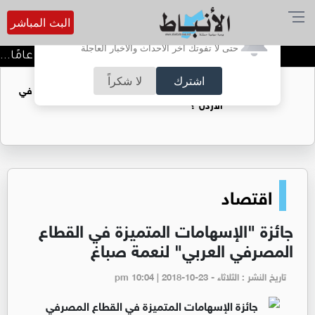
البث المباشر
أترغب في تفعيل الإشعارات؟
حتى لا تفوتك آخر الأحداث والأخبار العاجلة
الكتاب الذي انتظرته ثلاثين عامًا... «
اشترك
لا شكراً
هل غاز الريشة قادر على ان يغطي فجوة الطاقة في
الأردن ؟
اقتصاد
جائزة "الإسهامات المتميزة في القطاع
المصرفي العربي" لنعمة صباغ
تاريخ النشر : الثلاثاء - pm 10:04 | 2018-10-23