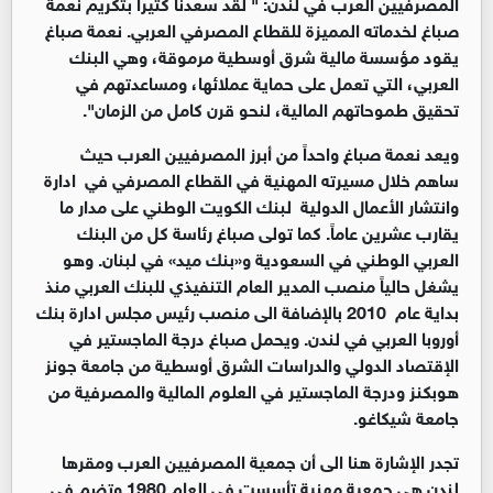
المصرفيين العرب في لندن: " لقد سعدنا كثيراً بتكريم نعمة
صباغ لخدماته المميزة للقطاع المصرفي العربي. نعمة صباغ
يقود مؤسسة مالية شرق أوسطية مرموقة، وهي البنك
العربي، التي تعمل على حماية عملائها، ومساعدتهم في
تحقيق طموحاتهم المالية، لنحو قرن كامل من الزمان".
ويعد نعمة صباغ واحداً من أبرز المصرفيين العرب حيث
ساهم خلال مسيرته المهنية في القطاع المصرفي في ادارة
وانتشار الأعمال الدولية لبنك الكويت الوطني على مدار ما
يقارب عشرين عاماً. كما تولى صباغ رئاسة كل من البنك
العربي الوطني في السعودية و«بنك ميد» في لبنان. وهو
يشغل حالياً منصب المدير العام التنفيذي للبنك العربي منذ
بداية عام 2010 بالإضافة الى منصب رئيس مجلس ادارة بنك
أوروبا العربي في لندن. ويحمل صباغ درجة الماجستير في
الإقتصاد الدولي والدراسات الشرق أوسطية من جامعة جونز
هوبكنز ودرجة الماجستير في العلوم المالية والمصرفية من
جامعة شيكاغو.
تجدر الإشارة هنا الى أن جمعية المصرفيين العرب ومقرها
لندن هي جمعية مهنية تأسست في العام 1980 وتضم في