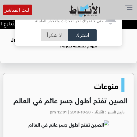
البث المباشر
أترغب في تفعيل الإشعارات؟
حتى لا تفوتك آخر الأحداث والأخبار العاجلة
توقيف شبكات دعارة في شارع الح
اشترك
لا شكراً
فتيات يستغللنه لتحقيق مكاسب مادية.. هل تحول
الزواج لصفقة تجارية؟
منوعات
الصين تفتح أطول جسر عائم في العالم
تاريخ النشر : الثلاثاء - pm 12:01 | 2018-10-23