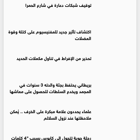
توقيف شبكات دعارة في شارع الحمرا
اكتشاف تأثير جديد للمغنيسيوم على كتلة وقوة
العضلات
تحذير من الإفراط في تناول مكملات الحديد
بريطاني يحتفظ بجثة والدته 3 سنوات في
المجمد ويخدع السلطات للحصول على معاشها
علماء يحددون علامة مبكرة على الخرف .. يُمكن
ملاحظتها عند نزول السلالم
رحلة جوية تتحول إلى كابوس بسبب "4 كلمات