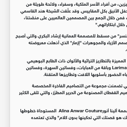
ين، من أفراد الأسر الملكية، وسفراء، ولائحة طويلة من
فل الأنيق بكل المقاييس. وقد علّقت الشيخة هند القاسمي
، فمن خلال الجمع بين المصممين العالميين على منصّتنا،
لال ابتكاراتهم."
 "قنسر" من مسقط للمصممة العمانية إرشاد البكري والتي أصبح
صمم الأزياء والمجوهرات "إزمار" الذي أذهلت معروضته
ة الأفغانية Royal Senses تصاميمها المميزة بالتطاريز التراثية والألوان ذات الطابع البوهيمي
الأخّاذ. تبعتها مجموعة "لاريمار باي ساندرا" Larimar by Sandra وباقة من العبايات، وفساتين السهرة، وفساتين
ه الحضور بأسلوبها اللافت وتطاريزها المتقنة.
الت العارضات بابتكارات مجوعة "باليد" Belyed التي تضمنت مجموعة من التصاميم الفاخرة المخصصة
 القفطان المصنوعة من الحرير المطرّز، والتي تلقى الكثير
شهدت أمسية "رويال غالا" كذلك المجموعة الأولى للمصممة ألينا أنورAlina Anwar Couture المستوحاة خطوطها
وبك هو قصتك التي تحكينها بدون كلام" والذي تعتمده