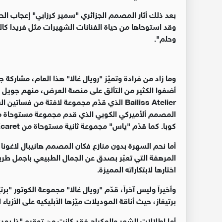
بعد ذلك أثار المصمم الجزائري "سمير كرزابي" إعجاب الحض
وقد استوحاها من حياة الفنانات الشهيرات مثل فريدا كال
وحلم".
المصمم ألأميركي الكوبي الذي قدم مجموعة مستوحاة 
كوبا. كما قدّم "ياس" مجموعة ثانية مستوحاة من Xcaret من مكسيكو.
المرهفة التي تعبّر بصدق عن الجمال الطبيعي باجمل طري
اختارها لابتكاراته المميزة.
برتيغاز، حيث أناقة الموديلات ميّزها الأبليكيه على الأزياء ا
أما إطلالات الشعر والمكياج فقد كانت من توقيع "ذا ب