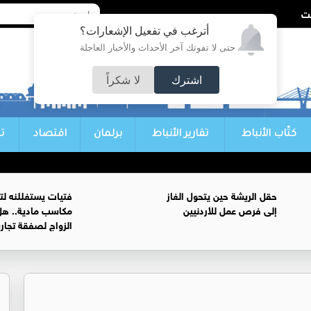
أترغب في تفعيل الإشعارات؟
حتى لا تفوتك آخر الأحداث والأخبار العاجلة
اشترك
لا شكراً
كتّاب الأنباط
تقارير الأنباط
برلمان
اقتصاد
ت
حقل الريشة حين يتحول الغاز
فتيات يستغللنه لت
إلى فرص عمل للأردنيين
مكاسب مادية.. هل
الزواج لصفقة تجار