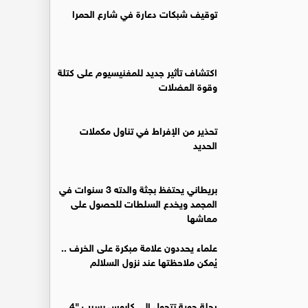
توقيف شبكات دعارة في شارع الحمرا
اكتشاف تأثير جديد للمغنيسيوم على كتلة
وقوة العضلات
تحذير من الإفراط في تناول مكملات
الحديد
بريطاني يحتفظ بجثة والدته 3 سنوات في
المجمد ويخدع السلطات للحصول على
معاشها
علماء يحددون علامة مبكرة على الخرف ..
يُمكن ملاحظتها عند نزول السلالم
رحلة جوية تتحول إلى كابوس بسبب "4