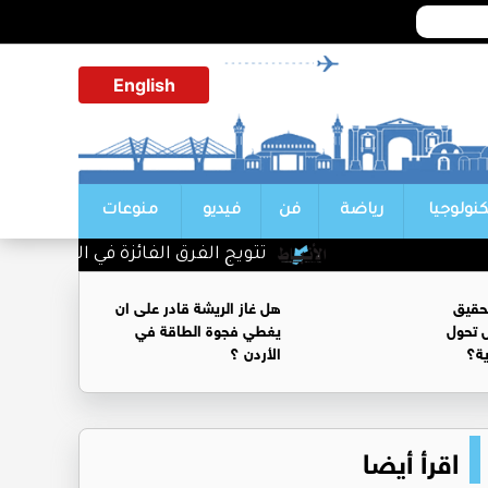
English
كنولوجيا
رياضة
فن
فيديو
منوعات
تتويج الفرق الفائزة في اليوم الأول من بطو
حقيق
هل غاز الريشة قادر على ان
 تحول
يغطي فجوة الطاقة في
ية؟
الأردن ؟
اقرأ أيضا