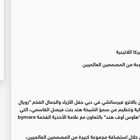
 اللاتينية
ة من المصممين العالميين
ق بالاتزو فيرساتشي في دبي حفل الأزياء والجمال الفخم "رويال
Royal Gala لمجموعات ربيع وصيف 2018-19 برعاية وتنظيم من سموّ الشيخة هند بنت فيصل القاسمي، التي
أثرت العرض بتقديم مجموعتها الخاصة التي تحمل اسم "هاوس أوف هند" بالتعاون مع علامة الأحذية الفخمة bymara
 من خلال استضافة مجموعة كبيرة من المصممين العالميين،