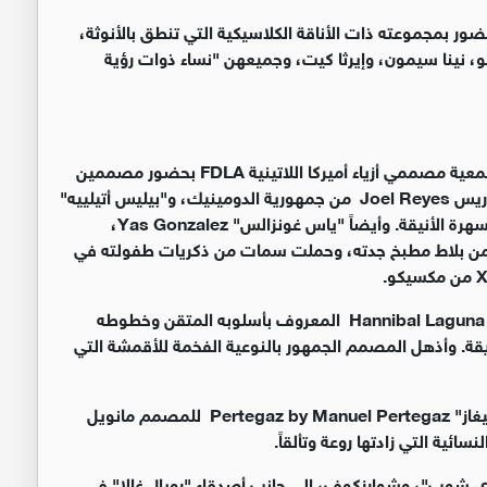
ور بمجموعته ذات الأناقة الكلاسيكية التي تنطق بالأنوثة،
و، نينا سيمون، وإيرثا كيت، وجميعهن "نساء ذوات رؤية
وما زاد من فرادة وتميّز "رويال غالا" هذا العام، مشاركة جمعية مصممي أزياء أميركا اللاتينية FDLA بحضور مصممين
أضفوا الكثير من التألق على منصة العرض، منهم جويل ريس Joel Reyes من جمهورية الدومينيك، و"بيليس أتيلييه"
Bailiss Atelier الذي قدّم مجموعة لافتة من فساتين السهرة الأنيقة. وأيضاً "ياس غونزالس" Yas Gonzalez،
من بلاط مطبخ جدته، وحملت سمات من ذكريات طفولته في
أما نحم السهرة بدون منازع فكان المصمم هانيبال لاغونا Hannibal Laguna المعروف بأسلوبه المتقن وخطوطه
قة. وأذهل المصمم الجمهور بالنوعية الفخمة للأقمشة التي
وأخيراً وليس آخراً، قدّم "رويال غالا" مجموعة الكوتور "برتيغاز" Pertegaz by Manuel Pertegaz للمصمم مانويل
لنسائية التي زادتها روعة وتألقاً.
ودي شوب"، وشوارزكوف، إلى جانب أصدقاء "رويال غالا" في