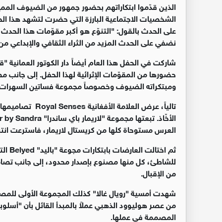
الذين قدّموا ابتكاراتهم بحضور جمهور من الضيوف المميز
الشخصيات الاجتماعية البارزة التي حضرت لتشهد هذا الح
على الحدث بالقول: "التنوّع هو أكبر مقوّمات هذا الحدث
نضفي على الحدث المزيد من الثراء الثقافي والإبداعي من خ
شاركت في الحفل هذا العام أيضاً دار الكوتور العمانية
حضورها من المقوّمات الإثرائية لهذا الحفل. إلى جانب م
ومبتكراته الضيوف وخصوصاً مجموعة فساتين السهرات.
تالياً، عرض العلام
العرس مستوحاة كلها من كريستال لاريمار، فاسترعت انتبا
ثم اخت
للشاطئ، كل منها مصنوع بإصدار محدود، إلى جانب تصاميم
من الإقبال.
من عصر هوليوود الذهبي عملاً بالمبدأ القائل بأن "أسل
المصممة في عملها.