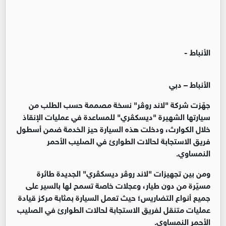
الأنباط -
الأنباط – دبي
جهّزت شركة "لاند روڤر" نسخة مصممة حسب الطلب من
سيارتها الشهيرة "ديسكڤري" للمساعدة في عمليات الإنقاذ
خلال الكوارث، ودخلت هذه السيارة حيز الخدمة ضمن أسطول
فريق الاستجابة لحالات الطوارئ في الصليب الأحمر
النمساوي.
ومن بين تجهيزات "لاند روڤر ديسكڤري" الجديدة طائرة
مسيّرة من دون طيار، وعجلات خاصة تسمح لها بالسير على
جميع أنواع التضاريس؛ حيث تعمل السيارة بمثابة مركز قيادة
عمليات متنقل لفريق الاستجابة لحالات الطوارئ في الصليب
الأحمر النمساوي.