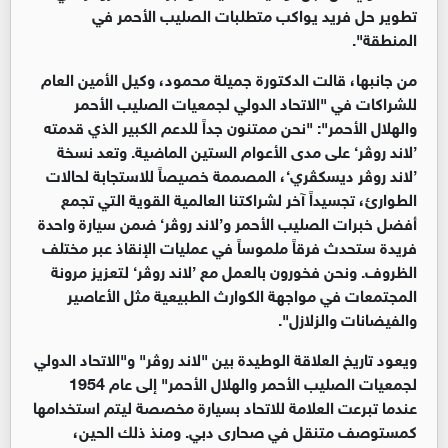
تطوير حل فريد يواكب متطلبات الصليب الأحمر في
المنطقة".
من جانبها، قالت الدكتورة جميلة محمود، وكيل الأمين العام
للشراكات في "الاتحاد الدولي لجمعيات الصليب الأحمر
والهلال الأحمر": "نحن ممتنون جداً للدعم الكبير الذي قدمته
’لاند روڤر‘ على مدى الأعوام الستين الماضية. وتعد نسخة
’لاند روڤر ديسكڤري‘، المصممة خصيصاً للاستجابة لحالات
الطوارئ، تجسيداً آخر لشراكتنا العالمية القوية التي تجمع
أفضل خبرات الصليب الأحمر و’لاند روڤر‘ ضمن سيارة واحدة
فريدة ستحدث فرقاً ملموساً في عمليات الإنقاذ عبر مختلف
الظروف. ونحن فخورون بالعمل مع ’لاند روڤر‘ لتعزيز مرونة
المجتمعات في مواجهة الكوارث الطبيعية مثل الأعاصير
والفيضانات والزلازل".
ويعود تاريخ العلاقة الوطيدة بين "لاند روڤر" و"الاتحاد الدولي
لجمعيات الصليب الأحمر والهلال الأحمر" إلى عام 1954
عندما تبرعت العلامة للاتحاد بسيارة مخصصة ليتم استخدامها
كمستوصف متنقل في صحارى دبي. ومنذ ذلك الحين،