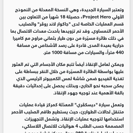
وتعتبر السيارة الجديدة، وهي النسخة المعدلة من النموذج
الأولي Project Hero، حصيلة 18 شهراً من التعاون بين
قسم العمليات الخاصة لدى "جاكوار لاند روڤر" والصليب
الأحمر النمساوي. وقد تم تزويدها بأحدث معدات الاتصال بما
في ذلك طائرة مسيّرة من دون طيار بثماني مراوح مع كاميرا
حرارية بعيدة المدى قادرة على رصد الأشخاص من مسافة
440 متراً، والسيارات من مسافة 1000 متر.
ويمكن لعامل الإنقاذ أيضاً تتبع مكان الأجسام التي تم العثور
عليها بواسطة الطائرة المسيّرة من خلال النقر ببساطة على
تغذية الفيديو ضمن شاشة لمس الكمبيوتر الرئيسي الذي
يمكن سحبه نحو الخارج، وبذلك يحصل على إحداثيات دقيقة
بالغة الأهمية عند توجيه جهود الإنقاذ.
وتعمل سيارة "ديسكڤري" المعدّلة كمركز قيادة عمليات
متنقل لحالات الطوارئ، حيث يستطيع طاقم الصليب الأحمر
استخدامها لتوجيه عمليات الإنقاذ. وتشمل التجهيزات
المصممة حسب الطلب 4 هوائيات للاتصال اللاسلكي،
ومصادر إضاءة بزاوية 360 درجة، ومركز قيادة مدمج في