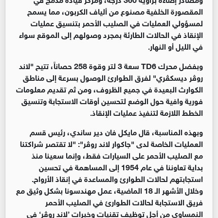
المقصورة الخلفية مصنوع من ألياف الكربون، مما يسمح
لمسؤولي العمليات في الصليب الأحمر بتنسيق عمليات
الإنقاذ في الحالات الطارئة بمجرد وصولهم إلى الموقع سواء
في الليل أو النهار.
وبفضل محرك TD6 سعة 3 لتر وقوة 258 حصاناً، تتيح "لاند
روڤر ديسكڤري" لفرق الطوارئ الوصول بسرعة إلى مناطق
الكوارث البعيدة في جميع الظروف، ومن ثم تقديم معلومات
فورية وافية حول الوضع لتحسين أوقات الاستجابة وتنسيق
الخطط اللازمة لتنفيذ عمليات الإنقاذ.
وبهذه المناسبة، قال مايكل فان دير ساندي، رئيس قسم
العمليات الخاصة لدى "جاكوار لاند روڤر": "لا تقتصر شراكتنا
مع الصليب الأحمر على السيارات فقط، وإنما سعينا منذ
بداية تعاوننا في عام 1954 إلى المساهمة في تحسين
استجابتهم لحالات الطوارئ والمساعدة في إنقاذ الأرواح.
وخلال الأشهر الـ 18 الماضية، عمل مهندسونا بشكل وثيق مع
فريق الاستجابة لحالات الطوارئ في الصليب الأحمر
النمساوي من أجل توظيف تقنيات وخبرات ’لاند روڤر‘ في