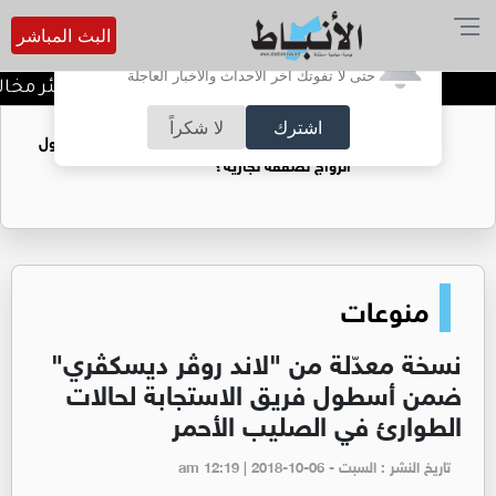
البث المباشر
أترغب في تفعيل الإشعارات؟
حتى لا تفوتك آخر الأحداث والأخبار العاجلة
المياه: حملات امنية تضبط بئر مخالف 
اشترك
لا شكراً
فتيات يستغللنه لتحقيق مكاسب مادية.. هل تحول
الزواج لصفقة تجارية؟
منوعات
نسخة معدّلة من "لاند روڤر ديسكڤري"
ضمن أسطول فريق الاستجابة لحالات
الطوارئ في الصليب الأحمر
تاريخ النشر : السبت - am 12:19 | 2018-10-06