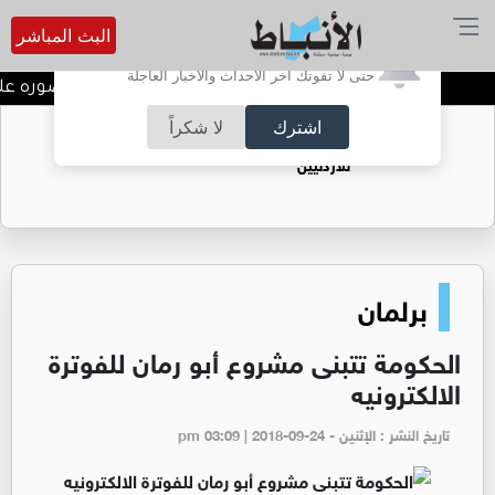
البث المباشر
أترغب في تفعيل الإشعارات؟
حتى لا تفوتك آخر الأحداث والأخبار العاجلة
المدرب الأردني يفرض حضوره على م
اشترك
لا شكراً
حقل الريشة حين يتحول الغاز إلى فرص عمل
للأردنيين
برلمان
الحكومة تتبنى مشروع أبو رمان للفوترة
الالكترونيه
تاريخ النشر : الإثنين - pm 03:09 | 2018-09-24