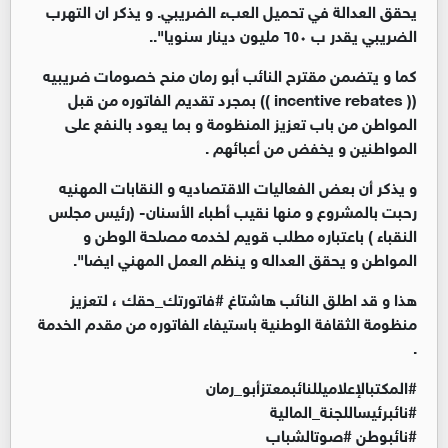
يحقق العدالة في تحميل العبء الضريبي. و يذكر ان التهرب
الضريبي يقدر ب ٦٥٠ مليون دينار سنويا"..
كما و يتضمن مقترح النائب أبو رمان منح خصومات ضريبيه
(( incentive rebates )) بمجرد تقديم الفاتوره من قبل
المواطن من باب تعزيز المنظومة و بما يعود بالنفع على
المواطنين و يخفض من أعبائهم .
و يذكر أن بعض الفعاليات الاقتصاديه و النقابات المهنيه
رحبت بالمشروع و منها نقيب أطباء الأسنان- (رئيس مجلس
النقباء ) باعتباره مطلب قويم لخدمه مصلحة الوطن و
المواطن و يحقق العداله و ينظم العمل المهني ايضا".
هذا و قد اطلق النائب هاشتاغ #فاتورتك_حقك ، لتعزيز
منظومة الثقافة الوطنية باستيفاء الفاتوره من مقدم الخدمة
.
#المكتبالإعلاميللنائبمعتزأبو_رمان
#نائبرئيساللجنة_المالية
#نائبوطن #صوتالشباب