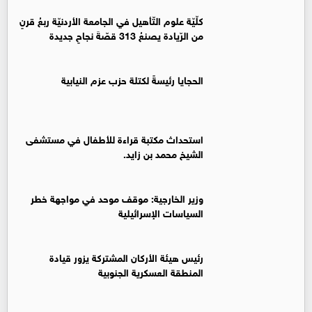
كلّيّة علوم التّأهيل في الجامعة الأردنيّة ربعُ قرنٍ
من الرّيادة يصنعُ 313 قصّةَ نجاحٍ جديدة
الحجايا رئيسةً لكتلة حزب عزم النيابية
استحداث مكتبة قراءة للأطفال في مستشفى
الشيخ محمد بن زايد.
وزير الخارجية: موقف موحد في مواجهة خطر
السياسات الإسرائيلية
رئيس هيئة الأركان المشتركة يزور قيادة
المنطقة العسكرية الجنوبية