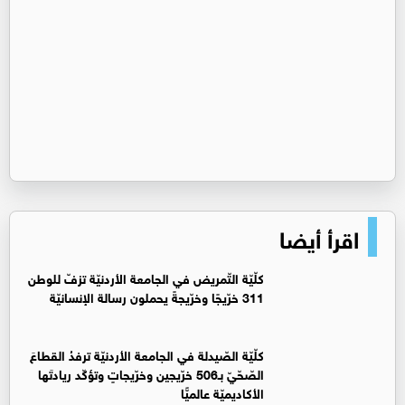
اقرأ أيضا
كلّيّة التّمريض في الجامعة الأردنيّة تزفّ للوطن
311 خرّيجًا وخرّيجةً يحملون رسالة الإنسانيّة
كلّيّة الصّيدلة في الجامعة الأردنيّة ترفدُ القطاعَ
الصّحّيّ بـ506 خرّيجين وخرّيجاتٍ وتؤكّد ريادتَها
الأكاديميّة عالميًّا