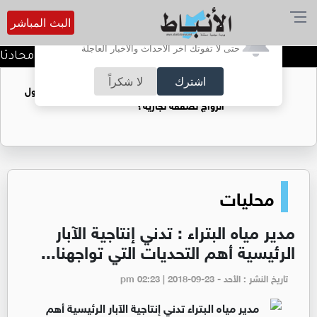
البث المباشر
أترغب في تفعيل الإشعارات؟
حتى لا تفوتك آخر الأحداث والأخبار العاجلة
كيف تحافظ على خصوصية محادثاتك م
اشترك
لا شكراً
فتيات يستغللنه لتحقيق مكاسب مادية.. هل تحول
الزواج لصفقة تجارية؟
محليات
مدير مياه البتراء : تدني إنتاجية الآبار
الرئيسية أهم التحديات التي تواجهنا...
تاريخ النشر : الأحد - pm 02:23 | 2018-09-23