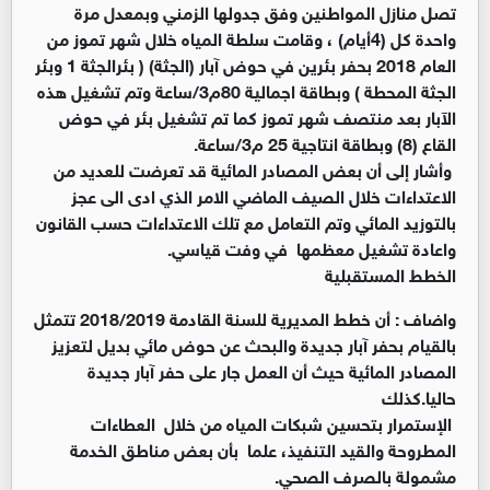
تصل منازل المواطنين وفق جدولها الزمني وبمعدل مرة
واحدة كل (4أيام) ، وقامت سلطة المياه خلال شهر تموز من
العام 2018 بحفر بئرين في حوض آبار (الجثة) ( بئرالجثة 1 وبئر
الجثة المحطة ) وبطاقة اجمالية 80م3/ساعة وتم تشغيل هذه
الآبار بعد منتصف شهر تموز كما تم تشغيل بئر في حوض
القاع (8) وبطاقة انتاجية 25 م3/ساعة.
وأشار إلى أن بعض المصادر المائية قد تعرضت للعديد من
الاعتداءات خلال الصيف الماضي الامر الذي ادى الى عجز
بالتوزيد المائي وتم التعامل مع تلك الاعتداءات حسب القانون
واعادة تشغيل معظمها في وفت قياسي.
الخطط المستقبلية
واضاف : أن خطط المديرية للسنة القادمة 2018/2019 تتمثل
بالقيام بحفر آبار جديدة والبحث عن حوض مائي بديل لتعزيز
المصادر المائية حيث أن العمل جار على حفر آبار جديدة
حاليا.كذلك
الإستمرار بتحسين شبكات المياه من خلال العطاءات
المطروحة والقيد التنفيذ، علما بأن بعض مناطق الخدمة
مشمولة بالصرف الصحي.