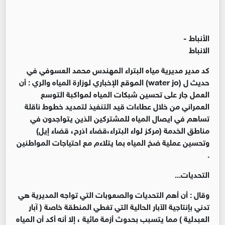
الأنباط -
الانباط
كد مدير مديرية مياه البتراء المهندس محمد العسوفي في
حديث ل (water jo) الموقع الإخباري لوزارة المياه والري : أن
العمل جار على تحسين شبكات المياه لمواكبة التوسع
العمراني من خلال عطاءات قيد التنفيذ لتمديد خطوط ناقلة
تساهم في ايصال المياه للمشتركين الذين يتواجدون في
مناطق الخدمة (مركز لواء البتراء،قضاء اذرح، قضاء إيل)
وتحسين عملية ضخ المياه بما يتلاءم مع احتياجات المواطنين
.
التحديات...
وقال : أن أهم التحديات والصعوبات التي تواجه المديرية هي
تدني بإنتاجية الآبار الحالية التي تغطي المنطقة خاصة ( آبار
العبدلية ) مما يتسبب بحدوث أزمة مائية ، إلا أنه أكد أن المياه