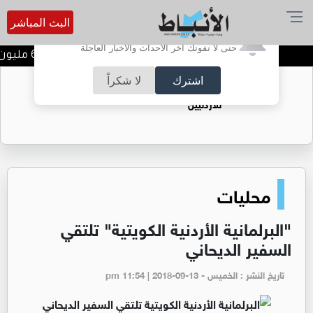
البث المباشر
أترغب في تفعيل الإشعارات؟
حتى لا تفوتك آخر الأحداث والأخبار العاجلة
مصفاة البترول تحقق 62.1 مليون دينار أرباحا صافية في النصف الأول من 2026
اشترك
لا شكراً
حقل الريشة حين يتحول الغاز إلى فرص عمل
للأردنيين
محليات
"البرلمانية الأردنية الكويتية" تلتقي
السفير الديحاني
تاريخ النشر : الخميس - pm 11:54 | 2018-09-13