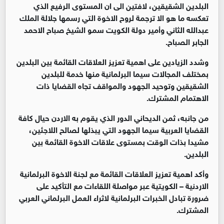
البلدين الشقيقين، لافتين الى ان المستوى الرفيع الذي
تعكسه ما هو الا ترجمة لروح الاخوة التي رسمها جلالة الملك
عبدالله الثاني وأمير دولة الكويت سمو الشيخ صباح الاحمد
الجابر الصباح.
وشدد الزيادين على اهمية تعزيز العلاقات القائمة بين البلدين
بمختلف المجالات سيما البرلمانية منها خدمة للبلدين
الشقيقين وتوحيد الجهود والمواقف تجاه القضايا ذات
الاهتمام المشترك.
من جانبه، ثمن الديحاني الدور الذي يقوم به الاردن حيال كافة
القضايا العربية سيما الجهود التي يبذلها لصالح اللاجئين،
مشيدا بذات الوقت بمستوى علاقات الاخوة القائمة بين
البلدين.
وأكد اهمية تعزيز العلاقات القائمة مع لجنة الاخوة البرلمانية
الاردنية – الكويتية عبر مواصلة اللقاءات مع التأكيد على
ضرورة تبادل الخبرات البرلمانية لاثراء العمل البرلماني العربي
المشترك.