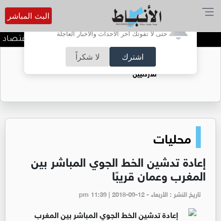
البث المباشر
أترغب في تفعيل الإشعارات؟
حتى لا تفوتك آخر الأحداث والأخبار العاجلة
وزير المياه والري ووزير الاقتصاد 
اشترك
لا شكراً
حقل الريشة حين يتحول الغاز إلى فرص عمل
للأردنيين
محليات
إعادة تدشين الخط الجوي المباشر بين
المغرب وعمان قريبًا
تاريخ النشر : الأربعاء - pm 11:39 | 2018-09-12