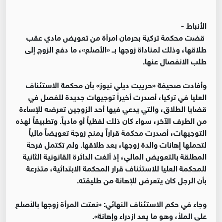
الأنباط -
قضت محكمة تركية بحرمان امرأة من تعويض مادي عقب
طلاقها، وذلك لمناداة زوجها بــ «الأصلع»، ما دفع الزوج إلى
طلب الانفصال عنها.
وأفادت صحيفة «حرييت ديلي نيوز» بأن محكمة الاستئناف
العليا في تركيا، أصدرت أخيراً توجيهات جديدة للفصل في
قضايا الطلاق، والتي يدعي فيها أحد الزوجين تعرضه للإساءة
من الطرف الآخر، سواء كان ذلك لفظياً أو مادياً. وتطبيقاً لهذه
التوجيهات، أصدرت محكمة قراراً يمنح زوجة تعويضاً مالياً
لتحملها إهانات والدة زوجها، بعد طلاقها. ولم تكتمل فرحة
المطلقة بالتعويض المالي، إذ ألغت الدائرة القانونية الثانية
للمحكمة العليا للاستئناف قرار المحكمة الابتدائية، متذرعة
بأن الرجل كان يتعرض للإهانة من طليقته.
وجاء في حكم الاستئناف النهائي: «نعتت المرأة زوجها بالأصلع
على الملأ، وهو ما يعد ازدراء وإهانة».