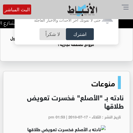
البث المباشر
أترغب في تفعيل الإشعارات؟
حتى لا تفوتك آخر الأحداث والأخبار العاجلة
توقيف شبكات دعارة في شارع الح
اشترك
لا شكراً
فتيات يستغللنه لتحقيق مكاسب مادية.. هل تحول
الزواج لصفقة تجارية؟
منوعات
نادته بـ "الأصلع" فخسرت تعويض
طلاقها
تاريخ النشر : الثلاثاء - pm 01:53 | 2018-07-17