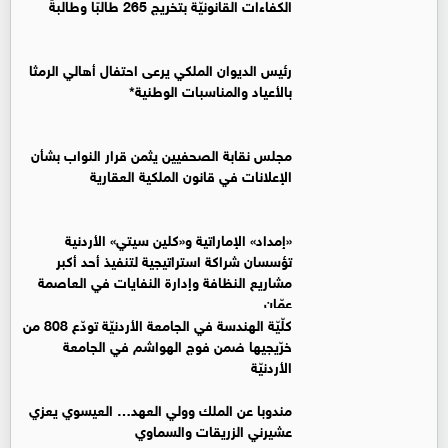
الكفاءات القانونيّة بتخريج 265 طالبًا وطالبةً
رئيس الديوان الملكي يرعى احتفال أهالي الرمثا
بالأعياد والمناسبات الوطنية*
مجلس نقابة الصحفيين يثمن قرار النواب بشأن
الإعلانات في قانون الملكية العقارية
«إمداد» الإماراتية و«كلين سيتي» الأردنية
تؤسسان شراكة استراتيجية لتنفيذ أحد أكبر
مشاريع النظافة وإدارة النفايات في العاصمة
عمّان
كلّيّة الهندسة في الجامعة الأردنيّة تودّع 808 من
خرّيجيها ضمن فوج الهواشم في الجامعة
الأردنيّة
مندوبا عن الملك وولي العهد… العيسوي يعزي
عشيرني الزريقات والسماوي