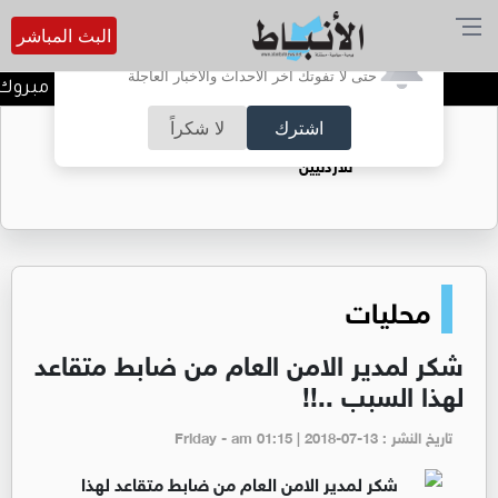
البث المباشر
أترغب في تفعيل الإشعارات؟
حتى لا تفوتك آخر الأحداث والأخبار العاجلة
راشد حمزة الحوامدة الف مبروك ال
اشترك
لا شكراً
حقل الريشة حين يتحول الغاز إلى فرص عمل
للأردنيين
محليات
شكر لمدير الامن العام من ضابط متقاعد
لهذا السبب ..!!
تاريخ النشر : Friday - am 01:15 | 2018-07-13