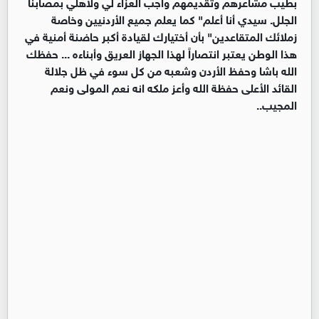
بطيب مشاعرهم وتقديمهم واجب العزاء لي ولأهلي بمصابنا
الجلل. سيدي أنا أعلم" كما يعلم جميع الأردنيين وخاصة
زملائك المتقاعدين" بأن أختيارك لقيادة أكبر حاضنة أمنية في
هذا الوطن يعتبر انتصاراً لهذا الجهاز العريق وأبناءه ... حفظك
الله باشا وحفظ الأردن وشعبه من كل سوء في ظل جلالة
القائد الأعلى حفظة الله وأعز ملكه انه نعم المولى ونعم
المجيب..