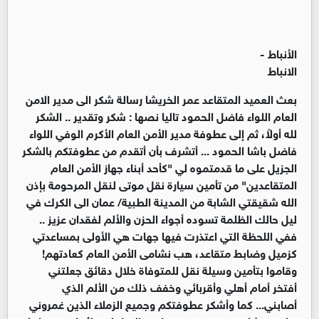
الأنباط -
الانباط
بعث العميد المتقاعد عمر الخريشا رسالة شكر الى مدير الامن
العام اللواء فاضل الحمود تاليا نصها : شكر وتقدير .. الشكر
لله أولاً، ثم إلى عطوفة مدير الأمن العام الأكرم الوفي اللواء
فاضل باشا الحمود ... أتشرف بأن أتقدم من عطوفتكم بالشكر
الجزيل على ما قدمتموه لي "كأحد أبناء جهاز الأمن العام
المتقاعدين" من تأمين سيارة نقل موتى لنقل المرحومة بإذن
الله شقيقتي الشابة من المدينة الطبية/ عمان الى الكرك في
ليل حالك الظلمة تسوده أجواء الحزن والألم لفقدان عزيز ..
ففي اللحظة التي اعتذرت فيها جهات هي الأولى بمساعدتي
كزميل وضابط متقاعد، هب نشامى الأمن العام كعادتهم!
وقاموا بتأمين وسيلة نقل للمتوفاة خلال دقائق جعلتني
أفتخر أمام أهلي وأقربائي وخفف ذلك من الألم الذي
أصابني... كما وأشكر عطوفتكم وجميع الزملاء الذين غمروني