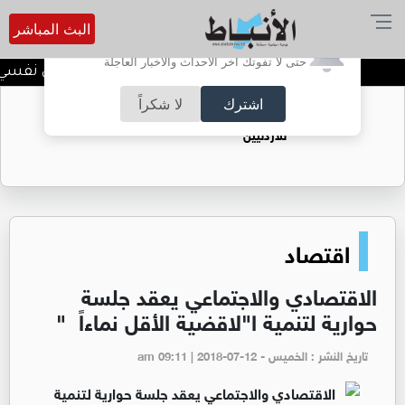
البث المباشر
أترغب في تفعيل الإشعارات؟
حتى لا تفوتك آخر الأحداث والأخبار العاجلة
الضحك وقت الأزمات.. خلل نفسي أم 
اشترك
لا شكراً
حقل الريشة حين يتحول الغاز إلى فرص عمل
للأردنيين
اقتصاد
الاقتصادي والاجتماعي يعقد جلسة
حوارية لتنمية ا"لاقضية الأقل نماءاً "
تاريخ النشر : الخميس - am 09:11 | 2018-07-12