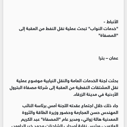
الأنباط -
"خدمات النواب" تبحث عملية نقل النفط من العقبة إلى
"المصفاة"
عمان – بترا
بحثت لجنة الخدمات العامة والنقل النيابية موضوع عملية
نقل المشتقات النفطية من العقبة إلى شركة مصفاة البترول
الأردنية في مدينة الزرقاء.
جاء ذلك خلال اجتماع عقدته اللجنة أمس برئاسة النائب
المهندس حسن العجارمة وحضور وزيرة الطاقة والثروة
المعدنية هالة زواتي، ومدير عام "المصفاة" عبد الكريم
العلاوين، ورئيس نقابة أصحاب الشاحنات محمد خير الداوود،