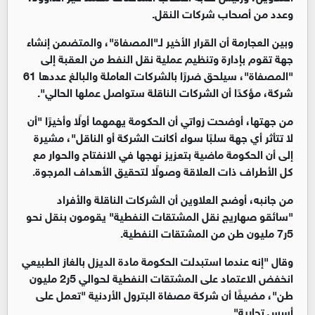
وعدد من أصحاب شركات النقل.
وبين العجارمة أن القرار الأخير لـ"المصفاة"، والمتضمن إنشاء
جهة تقوم بإدارة وتنظيم عملية نقل النفط من العقبة إلى
"المصفاة"، سيلحق ضررًا بالشركات العاملة والبالغ عددها 61
شركة، مؤكدًا أن الشركات الناقلة ستواصل عملها الحالي".
من جهتها، أوضحت زواتي أن الحكومة يهمهما أولًا وأخيرًا "أن
لا تتأثر أي جهة سلبًا سواء أكانت الشركة أو الناقل"، مشيرة
إلى أن الحكومة ماضية بتعزيز نهجها في الانفتاح والحوار مع
كل الأطراف ذات العلاقة وصولًا لتحقيق الأهداف المرجوة.
من جانبه، أوضح العلاوين أن الشركات الناقلة والأفراد
"سائقو صهاريج نقل المشتقات النفطية" يقومون بنقل نحو
5ر7 مليون طن من المشتقات النفطية.
وقال "إنه عندما استبدلت الحكومة مادة الديزل بالغاز الطبيعي
انخفض الاعتماد على المشتقات النفطية لحوالي 5ر2 مليون
طن"، مضيفًا أن شركة مصفاة البترول الأردنية "تعمل على
أسس تجارية".