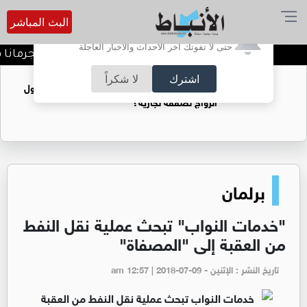
البث المباشر
أترغب في تفعيل الإشعارات؟
حتى لا تفوتك آخر الأحداث والأخبار العاجلة
الأردن يدين تفجير حافلة بجرمانا في
اشترك
لا شكراً
فتيات يستغللنه لتحقيق مكاسب مادية.. هل تحول
الزواج لصفقة تجارية؟
برلمان
"خدمات النواب" تبحث عملية نقل النفط
من العقبة إلى "المصفاة"
تاريخ النشر : الإثنين - am 12:57 | 2018-07-09