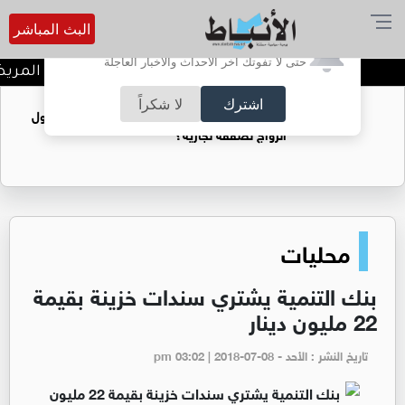
البث المباشر
أترغب في تفعيل الإشعارات؟
حتى لا تفوتك آخر الأحداث والأخبار العاجلة
نتائج المختبر ممتازة، لكن المريض م
اشترك
لا شكراً
فتيات يستغللنه لتحقيق مكاسب مادية.. هل تحول
الزواج لصفقة تجارية؟
محليات
بنك التنمية يشتري سندات خزينة بقيمة
22 مليون دينار
تاريخ النشر : الأحد - pm 03:02 | 2018-07-08