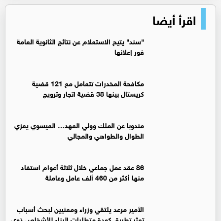
اقرأ أيضا
"سند" يتيح الاستعلام عن نتائج الثانوية العامة
فور إعلانها
مكافحة المخدرات تتعامل مع 121 قضية
كريستال بينها 38 قضية اتجار وترويج
مندوبا عن الملك وولي العهد… العيسوي يعزي
الطوال والطواهي والمجالي
86 عقد عمل جماعي خلال ثلاثة أعوام استفاد
منها أكثر من 460 ألف عامل وعاملة
الأمير مرعد يلتقي وزراء ومعنيين لبحث أسباب
تعثر تطبيق كودة متطلبات البناء للأشخاص ذوي