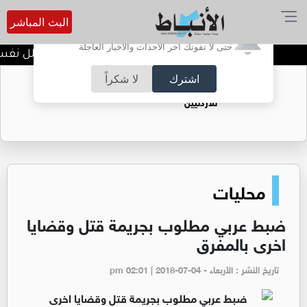
البث المباشر
أترغب في تفعيل الإشعارات؟
حتى لا تفوتك آخر الأحداث والأخبار العاجلة
الضحك وقت الأزمات.. خلل نفسي أ
اشترك
لا شكراً
حقل الريشة حين يتحول الغاز إلى فرص عمل
للأردنيين
محليات
ضبط عربي مطلوب بجريمة قتل وقضايا
اخرى بالمفرق
تاريخ النشر : الأربعاء - pm 02:01 | 2018-07-04