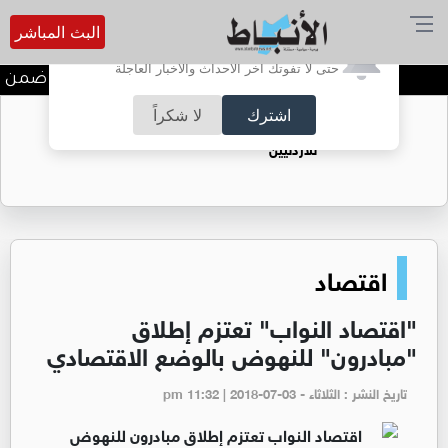
البث المباشر
أترغب في تفعيل الإشعارات؟
حتى لا تفوتك آخر الأحداث والأخبار العاجلة
ندوة تعاين التراث الأردني ضمن ال
اشترك
لا شكراً
حقل الريشة حين يتحول الغاز إلى فرص عمل
للأردنيين
اقتصاد
"اقتصاد النواب" تعتزم إطلاق
"مبادرون" للنهوض بالوضع الاقتصادي
تاريخ النشر : الثلاثاء - pm 11:32 | 2018-07-03