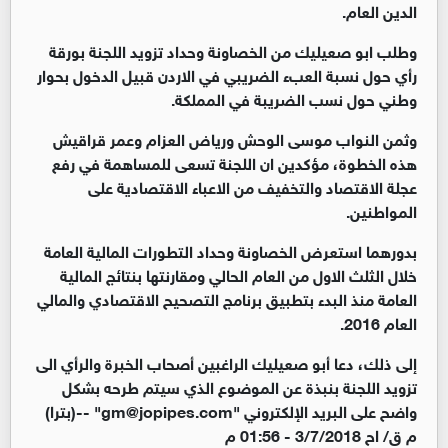
الدين العام.
وطلب ابو صعيليك من الخصاونة وحداد تزويد اللجنة بورقة
رأي حول نسبة العبء الضريبي في الاردن قبيل الدخول بحوار
وطني حول نسب الضريبة في المملكة.
وثمن النواب موسى الوحش ورياض العزام وعمر قراقيش
هذه الخطوة، مؤكدين ان اللجنة تسعى للمساهمة في رفع
عجلة الاقتصاد والتخفيف من الاعباء الاقتصادية على
المواطنين.
بدورهما استعرض الخصاونة وحداد التطورات المالية العامة
خلال الثلث الاول من العام الحالي ومقارنتها بنتائج المالية
العامة منذ البدء بتطبيق برنامج التصحيح الاقتصادي والمالي
العام 2016.
إلى ذلك، دعا أبو صعيليك الراغبين أصحاب الخبرة والرأي الى
تزويد اللجنة بنبذة عن الموضوع الذي سيتم طرحه بشكل
واضح على البريد الإلكتروني "gm@jopipes.com" --(بترا)
م ق/ اح 3/7/2018 - 01:56 م