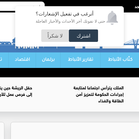
أترغب في تفعيل الإشعارات؟
حتى لا تفوتك آخر الأحداث والأخبار العاجلة
اشترك
لا شكراً
كتّاب الأنباط
تقارير الأنباط
برلمان
اقتصاد
ت
الملك يترأس اجتماعا لمتابعة
حقل الريشة حين يتح
إجراءات الحكومة لتعزيز أمن
إلى فرص عمل للأرد
الطاقة والغذاء