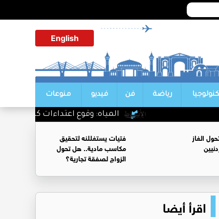
English
كنولوجيا
رياضة
فن
فيديو
منوعات
المياه: وقوع اعتداءات كبيرة على منظ
ول الغاز
فتيات يستغللنه لتحقيق
نيين
مكاسب مادية.. هل تحول
الزواج لصفقة تجارية؟
اقرأ أيضا