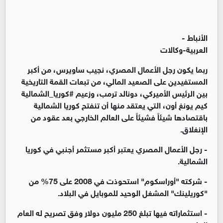
الأنباط -
العربية-وكالات
ربما يكون رجل الأعمال المصري، نجيب ساويرس، من أكبر
المستفيدين على الصعيد المالي، من تبعات القمة التاريخية
بين الرئيس الأميركي، دونالد ترمب، وزعيم #كوريا_الشمالية
كيم يونغ أون، التي يعتقد منها أن تنفتح كوريا الشمالية
باقتصادها شيئاً فشيئاً على العالم الخارجي بعد عقود من
الإنغلاق.
- رجل الأعمال المصري يعتبر أكبر مستثمر أجنبي في كوريا
الشمالية.
- شركته "أوراسكوم" استحوذت في 2008 على 75% من
"كوريلينك" المشغل الوحيد للموبايل في البلاد.
- استثماراته فيها تبلغ 250 مليون دولار وفق تصريح له العام