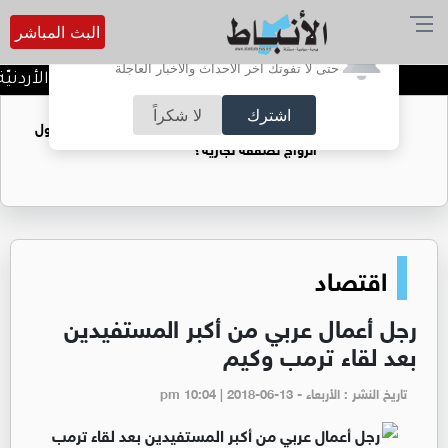
البث المباشر
أترغب في تفعيل الإشعارات؟
حتى لا تفوتك آخر الأحداث والأخبار العاجلة
كلّيّة الحقوق في الجامعة الأردنيّة تُواصل ص
اشترك
لا شكراً
فتيات يستغللنه لتحقيق مكاسب مادية.. هل تحول
الزواج لصفقة تجارية؟
اقتصاد
رجل أعمال عربي من أكبر المستفيدين
بعد لقاء ترمب وكيم
تاريخ النشر : الأربعاء - pm 10:04 | 2018-06-13