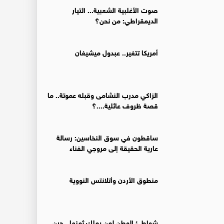
صوت الأغلبية الشعبية... التيار
الديمقراطي: من نحن؟
أمريكا تتغير.. عبدول ميشيغان
الزاكي مدرب النشامى وقبله عموتة.. ما
قصة ظروف عائلية....؟
ساقطون في سوق النخاسين: رسالة
عارية الحقيقة إلى مروجي الفناء
منطوق الأردن وأتلانتس النووية
شواطئ الوطن لمن يملك ثمنها.. حين