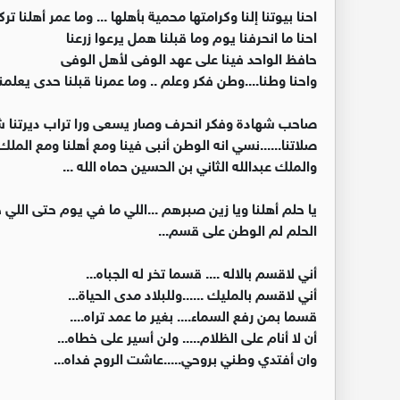
احنا بيوتنا إلنا وكرامتها محمية بأهلها ... وما عمر أهلنا
احنا ما انحرفنا يوم وما قبلنا همل يرعوا زرعنا
حافظ الواحد فينا على عهد الوفى لأهل الوفى
واحنا وطنا....وطن فكر وعلم .. وما عمرنا قبلنا حدى يعل
صاحب شهادة وفكر انحرف وصار يسعى ورا تراب ديرتنا شو 
صلاتنا......نسي انه الوطن أنبى فينا ومع أهلنا ومع المل
والملك عبدالله الثاني بن الحسين حماه الله ...
يا حلم أهلنا ويا زين صبرهم ...اللي ما في يوم حتى اللي خا
الحلم لم الوطن على قسم...
أني لاقسم بالاله .... قسما تخر له الجباه...
أني لاقسم بالمليك ......وللبلاد مدى الحياة...
قسما بمن رفع السماء.... بغير ما عمد تراه....
أن لا أنام على الظلام..... ولن أسير على خطاه...
وان أفتدي وطني بروحي.....عاشت الروح فداه...