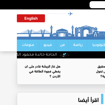
English
كنولوجيا
رياضة
فن
فيديو
منوعات
الحاجة خالدة محمود الكرمي في ذمة الل
حقيق
هل غاز الريشة قادر على ان
 تحول
يغطي فجوة الطاقة في
ية؟
الأردن ؟
اقرأ أيضا