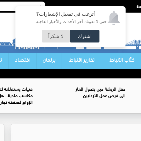
أترغب في تفعيل الإشعارات؟
حتى لا تفوتك آخر الأحداث والأخبار العاجلة
اشترك
لا شكراً
كتّاب الأنباط
تقارير الأنباط
برلمان
اقتصاد
ت
حقل الريشة حين يتحول الغاز
فتيات يستغللنه لت
إلى فرص عمل للأردنيين
مكاسب مادية.. هل
الزواج لصفقة تجار