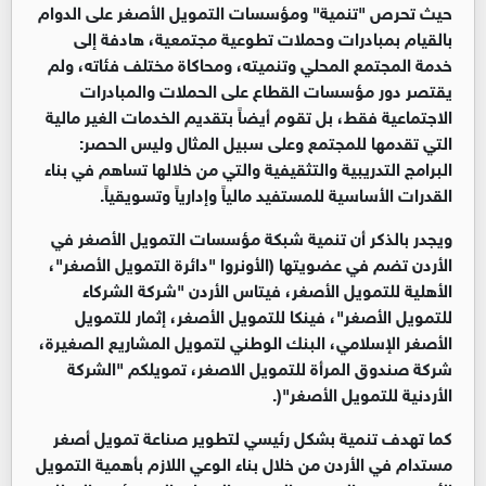
حيث تحرص "تنمية" ومؤسسات التمويل الأصغر على الدوام
بالقيام بمبادرات وحملات تطوعية مجتمعية، هادفة إلى
خدمة المجتمع المحلي وتنميته، ومحاكاة مختلف فئاته، ولم
يقتصر دور مؤسسات القطاع على الحملات والمبادرات
الاجتماعية فقط، بل تقوم أيضاً بتقديم الخدمات الغير مالية
التي تقدمها للمجتمع وعلى سبيل المثال وليس الحصر:
البرامج التدريبية والتثقيفية والتي من خلالها تساهم في بناء
القدرات الأساسية للمستفيد مالياً وإدارياً وتسويقياً.
ويجدر بالذكر أن تنمية شبكة مؤسسات التمويل الأصغر في
الأردن تضم في عضويتها (الأونروا "دائرة التمويل الأصغر"،
الأهلية للتمويل الأصغر، فيتاس الأردن "شركة الشركاء
للتمويل الأصغر"، فينكا للتمويل الأصغر، إثمار للتمويل
الأصغر الإسلامي، البنك الوطني لتمويل المشاريع الصغيرة،
شركة صندوق المرأة للتمويل الاصغر، تمويلكم "الشركة
الأردنية للتمويل الأصغر"(.
كما تهدف تنمية بشكل رئيسي لتطوير صناعة تمويل أصغر
مستدام في الأردن من خلال بناء الوعي اللازم بأهمية التمويل