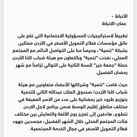
الأنباط -
عمان-الانباط
تطبيقاً لاستراتيجيات المسؤولية الاجتماعية التي تقع على
عاتق مؤسسات قطاع التمويل الأصغر في الأردن ممثلين
بشبكة "تنمية"، وحرصاً منا على التواصل الدائم مع المجتمع
المحلي، نفذت "تنمية" وبالتعاون مع هيئة شباب كلنا الأردن
حملة "جمعة خير" للسنة الثانية على التوالي تزامناً مع شهر
رمضان الفضيل.
حيث قامت "تنمية" وشركاتها الأعضاء متعاونين مع هيئة
شباب كلنا الأردن/ صندوق الملك عبدالله الثاني للتنمية
بتوزيع طرود خير رمضانية على عدد من الاسر العفيفة في
مختلف مناطق إقليم الوسط ضمن برنامج لاجل الاردن
نتطوع، هادفين إلى تعزيز روح الألفة والتعايش بين مختلف
فئات المجتمع المحلي خلال الشهر الفضيل، مجسدين جهود
قطاع التمويل الأصغر في مجال الخدمة المجتمعية.