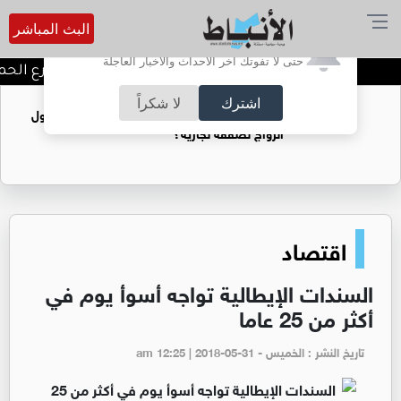
البث المباشر
أترغب في تفعيل الإشعارات؟
حتى لا تفوتك آخر الأحداث والأخبار العاجلة
توقيف شبكات دعارة في شارع الحمرا
اشترك
لا شكراً
فتيات يستغللنه لتحقيق مكاسب مادية.. هل تحول
الزواج لصفقة تجارية؟
اقتصاد
السندات الإيطالية تواجه أسوأ يوم في
أكثر من 25 عاما
تاريخ النشر : الخميس - am 12:25 | 2018-05-31