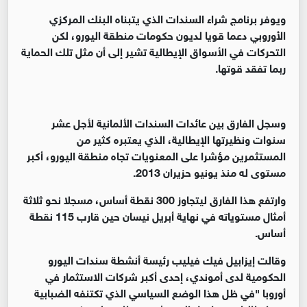
ويوفر برنامج شراء السندات الذي يتبناه البنك المركزي
الأوروبي دعما قويا لديون حكومات منطقة اليورو، لكن
التحركات في الأسواق الإيطالية تشير إلى أن مثل تلك الحماية
ربما تفقد قوتها.
وسجل الفارق بين عائدات السندات الألمانية لأجل عشر
سنوات ونظيرتها الإيطالية، الذي يعتبره كثير من
المستثمرين مؤشرا على المعنويات تجاه منطقة اليورو، أكبر
مستوى له منذ يونيو حزيران 2013.
وارتفع هذا الفارق ليتجاوز 300 نقطة أساس، مسجلا نحو ثلاثة
أمثال مستوياته في نهاية أبريل نيسان حين قارب 115 نقطة
أساس.
وقالت إيزابيل فيك فيليب رئيسة أنشطة سندات اليورو
الحكومية لدى أموندي، إحدى أكبر شركات الاستثمار في
أوروبا "في ظل هذا الوضع السياسي الذي تكتنفه الضبابية