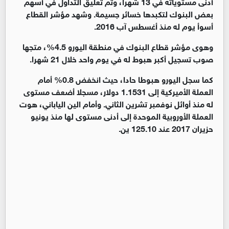
أدنى مستوياته في 13 شهرا، وتم تعليق التداول في أسهم
بعض البنوك لتكبدها خسائر جسيمة. وشهد مؤشر القطاع
أسوأ يوم له منذ أغسطس آب 2016.
وهوى مؤشر قطاع البنوك في منطقة اليورو 4.5%، متجها
صوب تسجيل أكبر هبوط له في يوم واحد خلال 21 شهرا.
كما سجل اليورو هبوطا حادا، حيث انخفض 0.8% أمام
العملة الأميركية إلى 1.1531 دولار، مسجلا أضعف مستوى
له منذ أوائل نوفمبر تشرين الثاني. وأمام الين الياباني، هوت
العملة الأوروبية الموحدة إلى أدنى مستوى لها منذ يونيو
حزيران 2017 عند 125.10 ين.