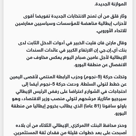
الموازنة الجديدة.
وثار قلق من أن تمنح الانتخابات الجديدة تفويضا أقوى
لأحزاب إيطالية مناهضة للمؤسسات وسياسيين معارضين
للاتحاد الأوروبي.
وقال مارتن فان فليت الخبير في أدوات الدخل الثابت لدى
بنك آي.إن.جي إن الارتفاع الكبير في عائدات السندات
الإيطالية لأجل عامين صباح اليوم يعكس مخاوف من
الانفصال عن منطقة اليورو.
وتخلت حركة (5-نجوم) وحزب الرابطة المنتمي لأقصى اليمين
عن خطط لتولي السلطة. ودعت حركة 5-نجوم أيضا إلى
احتجاجات في الشوارع اعتراضا على رفض الرئيس الإيطالي
سيرجيو ماتاريلا مرشحهم لتولي منصب وزير الاقتصاد، وهو
باولو سافونا (81 عاما) الذي يطالب بخروج إيطاليا من منطقة
اليورو.
وحذر محافظ البنك #المركزي_الإيطالي الثلاثاء من أن بلاده
أصبحت على بعد خطوات قليلة من فقدان ثقة المستثمرين.