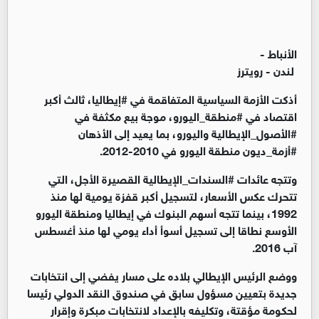
الأنباط -
لندن - رويترز
أذكت الأزمة السياسية المتفاقمة في #إيطاليا، ثالث أكبر
اقتصاد في #منطقة_اليورو، موجة بيع مكثفة في
#الأصول_الإيطالية واليورو، بما يعيد إلى الأذهان
#أزمة_ديون منطقة اليورو في 2010-2012.
وتتجه عائدات #السندات_الإيطالية القصيرة الأجل، التي
تتحرك عكس الأسعار، لتسجيل أكبر قفزة يومية لها منذ
1992، بينما تتجه أسهم البنوك في إيطاليا ومنطقة اليورو
الأوسع نطاقا إلى تسجيل أسوأ أداء يومي لها منذ أغسطس
آب 2016.
ووضع الرئيس الإيطالي بلاده على مسار يفضي إلى انتخابات
جديدة بتعيين مسؤول سابق في صندوق النقد الدولي رئيسا
لحكومة مؤقتة، وتكليفه بالإعداد لانتخابات مبكرة وإقرار