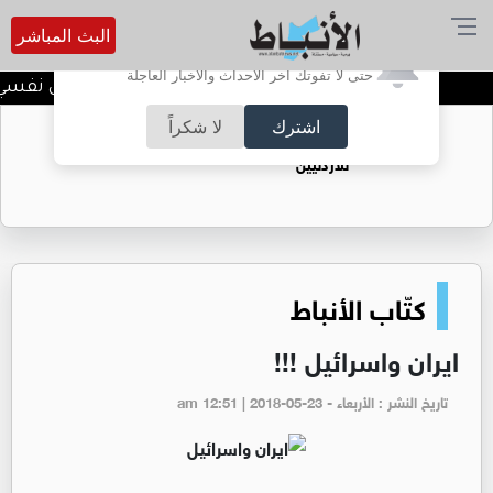
البث المباشر
أترغب في تفعيل الإشعارات؟
حتى لا تفوتك آخر الأحداث والأخبار العاجلة
الضحك وقت الأزمات.. خلل نفسي أم 
اشترك
لا شكراً
حقل الريشة حين يتحول الغاز إلى فرص عمل
للأردنيين
كتّاب الأنباط
ايران واسرائيل !!!
تاريخ النشر : الأربعاء - am 12:51 | 2018-05-23