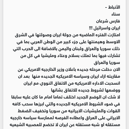
الأنباط -
سناء
فارس شرعان
ايران واسرائيل !!!
امتازت الفتره الماضيه من جولة ايران وصولتها في الشرق
الاوسط وهيمنتها على جزء كبير من الوطن العربي بما في
ذلك سوريا والعراق ولبنان واليمن بالاضافة الى الحرب التي
تشارك فيها بما تملك بسلاح وعتاد ومليشيا في كل من
سوريا والعراق
الان دخلت مرحله جديده باعلان وزير الخارجيه الامريكي عن
مقاربته ازاء ايران وسياسه الامريكيه الجديده منها بعد ان
انسحبت الاداره الامريكيه من الاتفاق النووي مع ايران
ووضعها لشروط جديده للاتفاق بشانها
لا شك ان الوضع الجديد اختلف تماما امام ما كان عليه سابقا
في ضوء الشروط الامريكيه الجديده والتي ابرزها سحب كافه
القوات والمليشيات الايرانيه من سوريا وتخفيف الضغط
الايراني على العراق واعطاءه الفرصه لممارسة سياسه خارجيه
مستقله او شبه مستقله عن ايران لا تخضع للعصبيه الشيعيه