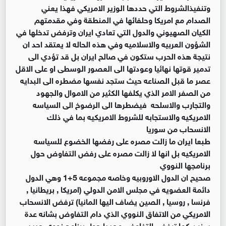
وتنفيذالشروط التي حددها الوزير الامريكي فهذا يعني
الصدام مع امريكا وحلفائها في المنطقة وفي مقدمتهم
الكيان الصهيوني والدول التي تعادي ايران وترفض تدخلها في
الشؤون العربيه والاسلاميه وفي هذه الحاله لا يعتقد احد ان
نتيجة هذه الحرب ستكون في صالح ايران بل قد تؤدي الى
تدمير قوتها نهائيا وعودتها الى العصور الوسطى او على الاقل
عصر ما قبل الصناعه حيث ستجد نفسها مضطره الى البدايه
من الصفر الامر الذي يكلفها الكثير من الاموال والجهود
والتجارب والاسلحه فيضطرها الى الرضوخ الى السياسه
الامريكيه والاستجابه للشروط الامريكيه بما في ذلك
الانسحاب من سوريا
طبعا ايران ما زالت مصره على رفضها الخضوع للسياسه
الامريكيه بل انها لا زالت مصره على رفض التفاوض حول
برنامجها النووي
صحيح ان الدول الاوروبيه وخاصه مجموعه 5+1 وهي الدول
دائمة العضويه في مجلس الامن الدولي (امريكا , بريطانيا ,
فرنسا , روسيا , الصين يضاف اليها المانيا) ترفض الانسحاب
الامريكي من الاتفاق النووي الذي دام التفاوض بشانه عدة
سنين كما ترفض التفاوض مجددا حول برنامج نووي جديد