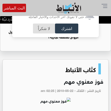
البث المباشر
أترغب في تفعيل الإشعارات؟
حتى لا تفوتك آخر الأحداث والأخبار العاجلة
كلّيّة الحقوق في الجامعة الأردنيّة تُواصل صناع
اشترك
لا شكراً
فتيات يستغللنه لتحقيق مكاسب مادية.. هل تحول
الزواج لصفقة تجارية؟
كتّاب الأنباط
فوز معنوي مهم
تاريخ النشر : الثلاثاء - am 02:25 | 2018-05-22