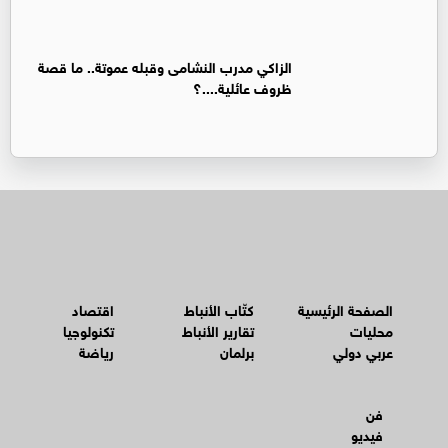
الزاكي مدرب النشامى وقبله عموتة.. ما قصة
ظروف عائلية....؟
الصفحة الرئيسية
كتّاب الأنباط
اقتصاد
محليات
تقارير الأنباط
تكنولوجيا
عربي دولي
برلمان
رياضة
فن
فيديو