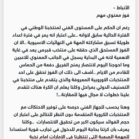
الأنباط -
فوز معنوي مهم
رغم ان الحكم على المستوى الفني لمنتخبنا الوطني في
الفترة الحالية سابق لاوانه ..على اعتبار انه يمر في فترة اعداد
طويلة تسبق مشاركته المهة في النهائيات الاسيوية ..الا ان
الفوز المستحق الذي حققه على منتخب قبرص يعد في غاية
الاهمية لانه في البداية يسجل في الجانب المعنوي للاعبين
وما احوجنا اليوم لانتصار يمنح الفريق دفعة من الحماس
للقادم من الايام ..أضف الى ذلك ان الفوز تحقق على احد
المنتخبات الاوروبية المعروفة والذي يتقدم على منتخبنا في
التصنيف الدولي بمراحل وكلنا يعلم ان الكرة هناك تتقدم
علينا خطوات لا مجال فيها للمقارنة...!
وهنا يحسب للجهاز الفني حرصه على توفير الاحتكاك مع
المنتخبات الكروية المتقدمة دون النظر للنتائج على اعتبار ان
حجم الفوائد سيكون اكبر من تحقيق الانتصارات ..وكلنا
يعرف بان كرتنا بحاجة اليوم للدخول في تجارب قوية استعدادا
للمهمة الصعبة التي تنتظرنا في الامارات امام نخبة