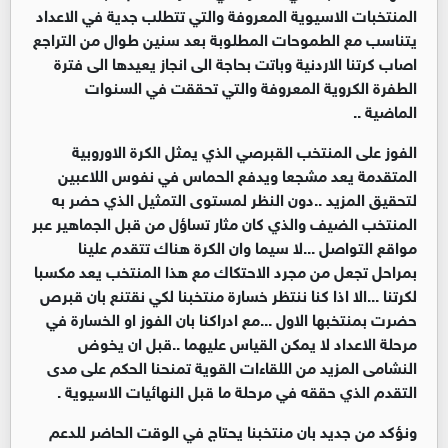
المنتخبات الاسيوية المعروفة والتي تتطلب جدية في الاعداد
يتناسب مع الطموحات المطلوبة بعد سنين طوال من التراجع
اصاب كرتنا الاردنية وباتت بحاجة الى انجاز يعيدها الى فترة
الطفرة الكروية المعروفة والتي تحققت في السنوات
الماضية ..
الفوز على المنتخب القبرصي الذي يمثل الكرة الاوروبية
المتقدمة يعد مشجعا ويدفع الحماس في نفوس اللاعبين
لتحقيق المزيد ..دون النظر لمستوى التمثيل الذي حضر به
المنتخب الضيف والذي كان مثار تساؤل من قبل الجماهير عبر
مواقع التواصل ...لا سيما وان الكرة هناك تتقدم علينا
بمراحل تجعل من مجرد الاحتكاك مع هذا المنتخب يعد مكسبا
لكرتنا ...الا اذا كنا ننتظر خسارة منتخبنا لكي نقتنع بان قبرص
حضرت بمنتخبها الاول ...مع ادراكنا بان الفوز او الخسارة في
مرحلة الاعداد لا يمكن القياس عليهما ..قبل ان يخوض
النشامى المزيد من اللقاءات القوية تمنحنا الحكم على مدى
التقدم الذي حققه في مرحلة ما قبل النهائيات الاسيوية .
ونؤكد من جديد بان منتخبنا يحتاج في الوقت الحاضر للدعم