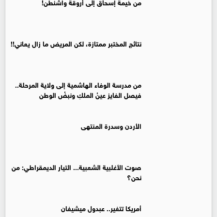
من خيمة إسحاق إلى أروقة واشنطن!
نتائج المختبر ممتازة، لكن المريض ما زال يعاني!!
من مدرسة الوفاء الهاشمية إلى ولاية المرحلة..
فيصل الفايز عينُ الملكِ ونبضُ الوطن
الأردن وسدرة المنتهى
صوت الأغلبية الشعبية... التيار الديمقراطي: من
نحن؟
أمريكا تتغير.. عبدول ميشيغان