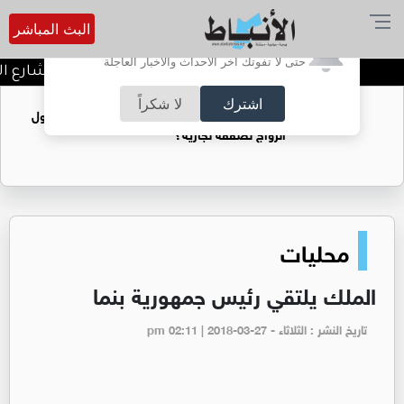
البث المباشر
أترغب في تفعيل الإشعارات؟
حتى لا تفوتك آخر الأحداث والأخبار العاجلة
توقيف شبكات دعارة في شارع الحم
اشترك
لا شكراً
فتيات يستغللنه لتحقيق مكاسب مادية.. هل تحول
الزواج لصفقة تجارية؟
محليات
الملك يلتقي رئيس جمهورية بنما
تاريخ النشر : الثلاثاء - pm 02:11 | 2018-03-27