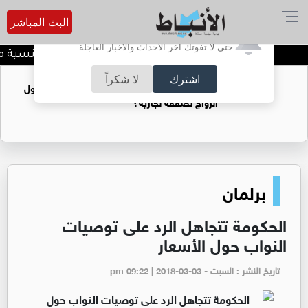
البث المباشر
أترغب في تفعيل الإشعارات؟
حتى لا تفوتك آخر الأحداث والأخبار العاجلة
تركيا تبدأ إجراءات سحب الجنسية من
اشترك
لا شكراً
فتيات يستغللنه لتحقيق مكاسب مادية.. هل تحول
الزواج لصفقة تجارية؟
برلمان
الحكومة تتجاهل الرد على توصيات
النواب حول الأسعار
تاريخ النشر : السبت - pm 09:22 | 2018-03-03