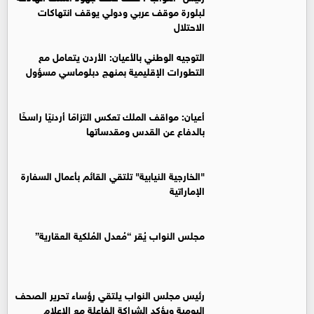
لبلورة موقف عربي ودولي يوقف انتهاكات
الاحتلال
التوجيه الوطني بالأعيان: الأردن يتعامل مع
التطورات الإقليمية بمنهج دبلوماسي مسؤول
أعيان: مواقف الملك تعكس التزامًا أردنيًا راسخًا
بالدفاع عن القدس ومقدساتها
"الخارجية النيابية" تلتقي القائم بأعمال السفارة
الإماراتية
مجلس النواب يُقر “مُعدل المُلكية العقارية”
رئيس مجلس النواب يلتقي رؤساء تحرير الصحف
اليومية ويؤكد الشراكة الفاعلة مع الإعلام