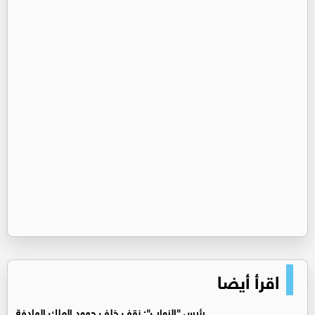
اقرأ أيضا
رئيس "النواب": نقف خلف جهود الملك الهادفة