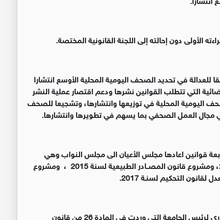
ه الأولى دون إحالته إلى اللجنة القانونية المختصة.
ا للعدالة في تحديد الصحف اليومية المحلية الأوسع انتشارا
ضائية التي تتطلب القوانين نشرها ودعم اقتصار عملية النشر
 اليومية المحلية في توزيعها وانتشارها، وتشجيعا للصحف
في مجال العمل الصحفي بما يسهم في تطويرها وانتشارها.
عة قوانين اعادها مجلس الأعيان الى مجلس النواب وهي
مشروع قانون التعليم العالي والبحث العلمي لسنة 2017، ومشروع قانون المصــادر الطبيعية لسنة 2015 ، ومشروع
ويلاحظ ان مجلس الاعيان قرر حذف صلاحيات الحاكم الإداري لرئيس الجامعة التي وردت في المادة 26 من قانون