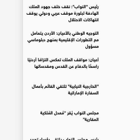
رئيس "النواب": نقف خلف جهود الملك
الهادفة لبلورة موقف عربي ودولي يوقف
انتهاكات الاحتلال
التوجيه الوطني بالأعيان: الأردن يتعامل
مع التطورات الإقليمية بمنهج دبلوماسي
مسؤول
أعيان: مواقف الملك تعكس التزامًا أردنيًا
راسخًا بالدفاع عن القدس ومقدساتها
"الخارجية النيابية" تلتقي القائم بأعمال
السفارة الإماراتية
مجلس النواب يُقر “مُعدل المُلكية
العقارية”
رئيس مجلس النواب يلتقي رؤساء تحرير