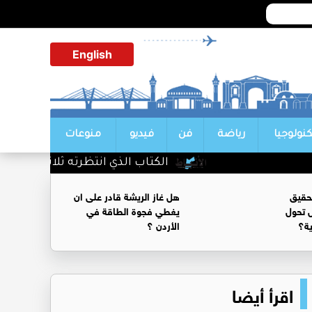
English
كنولوجيا
رياضة
فن
فيديو
منوعات
الكتاب الذي انتظرته ثلاثين عامًا... «لق
حقيق
هل غاز الريشة قادر على ان
 تحول
يغطي فجوة الطاقة في
ية؟
الأردن ؟
اقرأ أيضا