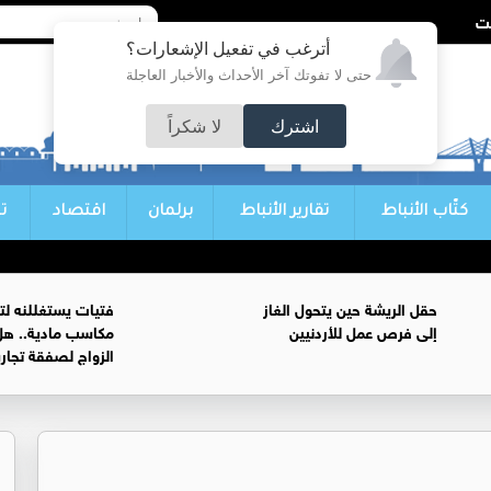
أترغب في تفعيل الإشعارات؟
حتى لا تفوتك آخر الأحداث والأخبار العاجلة
اشترك
لا شكراً
كتّاب الأنباط
تقارير الأنباط
برلمان
اقتصاد
ت
حقل الريشة حين يتحول الغاز
فتيات يستغللنه لت
إلى فرص عمل للأردنيين
مكاسب مادية.. هل
الزواج لصفقة تجار