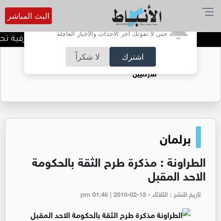
البث المباشر
أترغب في تفعيل الإشعارات؟
حتى لا تفوتك آخر الأحداث والأخبار العاجلة
المنطقة العسكرية الشرقية تحبط
اشترك
لا شكراً
حقل الريشة حين يتحول الغاز إلى فرص عمل
للأردنيين
برلمان
الطراونة : مذكرة طرح الثقة بالحكومة
الاحد المقبل
تاريخ النشر : الثلاثاء - pm 01:46 | 2018-02-13