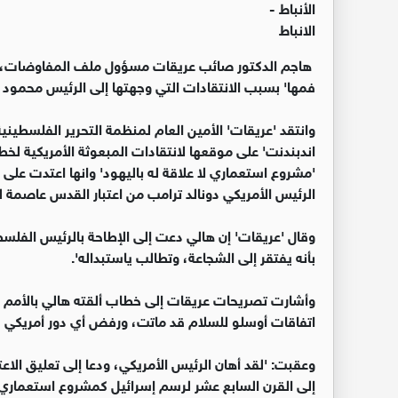
الأنباط -
الانباط
هاجم الدكتور صائب عريقات مسؤول ملف المفاوضات، المب
فمها' بسبب الانتقادات التي وجهتها إلى الرئيس محمود 
وانتقد 'عريقات' الأمين العام لمنظمة التحرير الفلسطين
اندبندنت' على موقعها لانتقادات المبعوثة الأمريكية لخ
'مشروع استعماري لا علاقة له باليهود' وانها اعتدت على 
الرئيس الأمريكي دونالد ترامب من اعتبار القدس عاصمة لل
وقال 'عريقات' إن هالي دعت إلى الإطاحة بالرئيس الفلسط
بأنه يفتقر إلى الشجاعة، وتطالب ياستبداله'.
وأشارت تصريحات عريقات إلى خطاب ألقته هالي بالأمم ال
اتفاقات أوسلو للسلام قد ماتت، ورفض أي دور أمريكي ف
وعقبت: 'لقد أهان الرئيس الأمريكي، ودعا إلى تعليق الا
إلى القرن السابع عشر لرسم إسرائيل كمشروع استعماري 