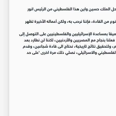
احل الملك حسين واين هذا الفلسطيني من الرئيس انور
وع من القادة، فإننا نرحب به، ولكن أعماله الأخيرة تظهر
 عميقا بمساعدة الإسرائيليين والفلسطينيين على التوصل إلى
نا بنجاح مع المصريين والأردنيين، لكننا لن نطارد بعد
 ولتحقيق نتائج تاريخية، نحتاج الى قادة شجاعين، وقدم
الفلسطيني والاسرائيلي، نصلي ذلك مرة اخرى 'على حد