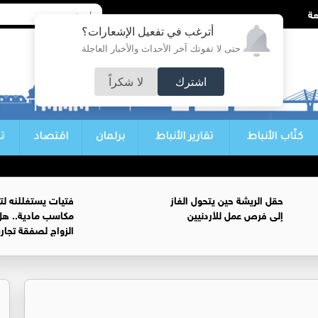
أترغب في تفعيل الإشعارات؟
حتى لا تفوتك آخر الأحداث والأخبار العاجلة
اشترك
لا شكراً
كتّاب الأنباط
تقارير الأنباط
برلمان
اقتصاد
ت
حقل الريشة حين يتحول الغاز
فتيات يستغللنه لت
إلى فرص عمل للأردنيين
مكاسب مادية.. هل
الزواج لصفقة تجار