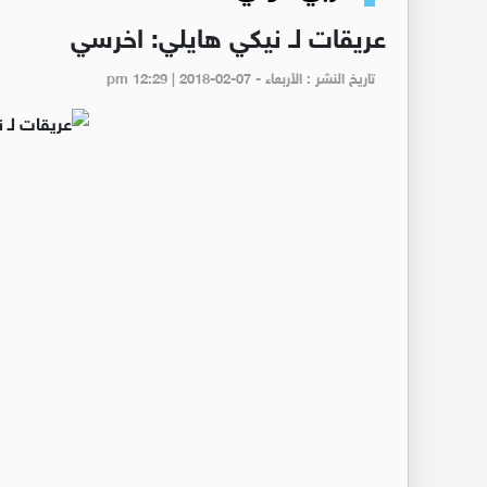
عريقات لـ نيكي هايلي: اخرسي
تاريخ النشر : الأربعاء - pm 12:29 | 2018-02-07