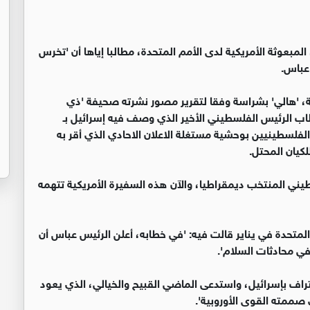
عوثة الأمريكية لدى الأمم المتحدة، مطالبا إياها أن 'تخرس
عباس.
ية، 'هالي' بشراسة وفقا لتقرير مصور نشرته صحيفة 'ذي
طاب الرئيس الفلسطيني الأخير الذي وصف فيه إسرائيل بـ
الفلسطينيين بوحشية مستغلة الاعلان الاحادي الذي أقر به
كيان المحتل.
يني المنتخب ديمقراطيا، والآن هذه السفيرة الأمريكية تتهمه
متحدة في يناير قالت فيه: 'في خطابه، أعلن الرئيس عباس أن
ي محادثات السلام'.
عتراف بإسرائيل، واستدعى الماضي القبيح والخيالي، الذي يعود
صممته القوى الأوروبية'.