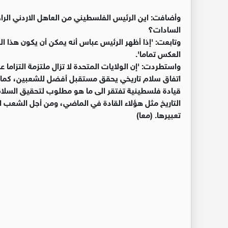
وأضافت: اين الرئيس الفلسطيني من العاهل الاردني الر
السادات؟
وتابعت: 'إذا أظهر الرئيس عباس أنه يمكن أن يكون هذا الن
العكس تماما'.
واستطردت: 'إن الولايات المتحدة لا تزال ملتزمة التزاما
اتفاق سلام تاريخي يحقق مستقبل أفضل للشعبين، كما فعل
قيادة فلسطينية تفتقر الى ما هو مطلوب لتحقيق السلام،
التاريخ مثل هؤلاء القادة في الماضي، ومن أجل الشعب 
تعبيرها. (معا)