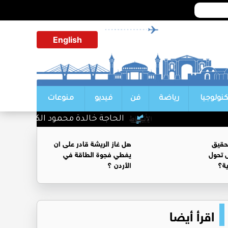
English
كنولوجيا
رياضة
فن
فيديو
منوعات
الحاجة خالدة محمود الكرمي في ذمة ال
حقيق
هل غاز الريشة قادر على ان
 تحول
يغطي فجوة الطاقة في
ية؟
الأردن ؟
اقرأ أيضا