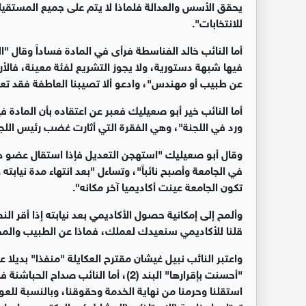
يحقق الأسس والعدالة فلماذا لا يتم على جميع المستقيل
للانتخابات".
أما النائب خالد الفناسطة فرأى في المادة فساداً وقال "ا
فيها شبهة دستورية، ولا يجوز التشريع لفئة معينة، فالأ
عن طبيب أو مهندس"، وادعو ألا تصيبنا العاطفة فقد تعو
أما النائب خير أبو صعيليك فعبر عن اعتقاده بأن المادة 
ورد في اللجنة"، وهي الفقرة التي أثارت غضب رئيس اللجن
وقال أبو صعيليك "استهجن التعديل فإذا استقال عضو هيئة
في الجامعة وأصبح نائباً"، وتساءل "بعد انتهاء مدة نيابت
تكون الجامعة عينت أكاديميا آخر مكانه".
وألمح إلى إمكانية حصول الأكاديمي بعد نيابته إذا أقر الن
قلنا للأكاديمي سنعيدك لعملك، فماذا عن الطبيب وال
واعتبر النائب نبيل غيشان مقترح العكايلة "منفذا" بديلا عم
"أحسنت بإقرارها" البند (2)، أما النائب
استقلنا وحرمنا من نهاية الخدمة وحقوقنا، وبالنسبة للع
تحتاجها بخاصة (الاستاذ) و (المشارك)، والدكتور مصلح ا