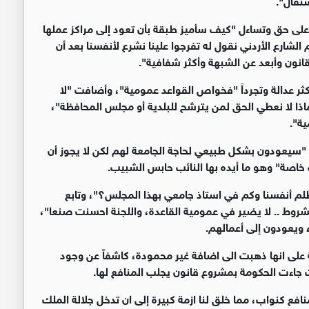
ا على حق وتساءل "كيف سأميز طبقة بأن تعود إلى مراكز عملها
شارع الأردني نقول له تفرجوا علينا نشرع لأنفسنا بعد أن
قانون وأبعد عن الشبهة وأكثر شفافية".
ر عدالة وتجرداً "فخواص القواعد عمومية"، وأضافت "لا
اذا لا نعطي الحق لمن يترشح للبلدية أو مجلس المحافظة"،
ية".
 "سيعودون بشكل طبيعي لحاجة الجامعة لهم لكن لا يجوز أن
خاصة" وهو ما أيده بها النائب حابس الشبيب.
 نظلم أنفسنا وكم في استاذ جامعي بهذا المجلس؟"، وتابع
روط .. لا يضير في عمومية القاعدة، واللجنة احسنت صنعا"،
 ويعودون إلى أعمالهم.
نة على انها ذهبت الى اضافة غير محمودة، كاشفاً عن وجود
 جاءت الحكومة بمشروع قانون يجلب المنافع لها.
نافع كنواب، مما خلق لنا ازمة كبيرة إلى ان تدخل جلالة الملك