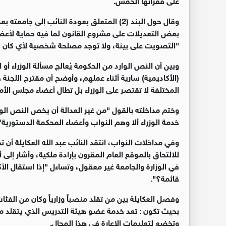
وقال حول البند (2) المتعلق بعودة النائب إلى 
بعض التعديلات على مشروع القانون لما فيه حماية لأعضاء 
"التصويت على بينة، ولا توجد مصلحة شخصية لأي كان بل
وبين أن النص الوارد من الحكومة يُعالج مسألة الوزراء أو ا
(الأكاديمية) سارية أثناء عملهم، وأوضح أن مقترح اللجن
المختلفة لا تقتصر على الوزراء بل تطال أعضاء مجلس الأ
وختم مداخلته بالقول "من غير العدالة أن يخص النص الوز
خدمة الوزراء ألا وهم النواب وأعضاء المحكمة الدستورية"
وفي مداخلات النواب، انتقد النائب عبد الله العكايلة 
للالتحاق بالموقع العام المقرون بإرادة ملكية، وأشار إلى
في الوزارة والجامعة غير معقول، وتساءل "إذا استقال ال
قائمة؟".
وفصل العكايلة بين من تقلد منصباً وزارياً وكان من الف
بحيث تكون : تعد خدمة عضو هيئة التدريس الذي يتقلد منصب
وتخضع لتعليمات الإعارة في هذا المجال.