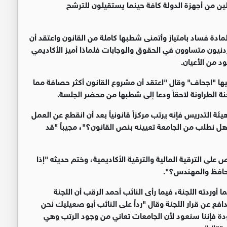
ين من أجهزة الدولة كافة حينما يستقيلون للترشح
لمادة فساد بامتياز وأتمنى شطبها كاملة من القانون واعتقد أن
ردنيون متساوون في الحقوق والوجابات فلماذا أميز الأكاديمي
د من الأعيان.
فيها "اجحاف" وقال "اعتقد أن مشروع القانون أكثر حصافة مما
ة الطراونة لاحقاً ودعا إلى شطبها من محضر الجلسة.
 التدريس فإنه يرتب مركزاً قانونياً بعد أن انقطع عن العمل
ه هل نطلب من الجامعة تعيينه بنص القانون؟"، مجيباً "قد
ص على الترقية المالية والترقية الأكاديمية، وختم حديثه "إذا
محافظ والمهندس؟".
ا أوردته اللجنة، فيما رأى النائب أحمد الرقب أن اللجنة
 صداح الحباشنة فدافع عن قرار اللجنة وقال "رداً على النائب أبو صعيليك نحن
ودة فإننا سنعود لأن الجامعات تعاني من وجود الرتب وهي
ستقال".