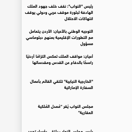
رئيس "النواب": نقف خلف جهود الملك
الهادفة لبلورة موقف عربي ودولي يوقف
انتهاكات الاحتلال
التوجيه الوطني بالأعيان: الأردن يتعامل
مع التطورات الإقليمية بمنهج دبلوماسي
مسؤول
أعيان: مواقف الملك تعكس التزامًا أردنيًا
راسخًا بالدفاع عن القدس ومقدساتها
"الخارجية النيابية" تلتقي القائم بأعمال
السفارة الإماراتية
مجلس النواب يُقر “مُعدل المُلكية
العقارية”
رئيس مجلس النواب يلتقي رؤساء تحرير