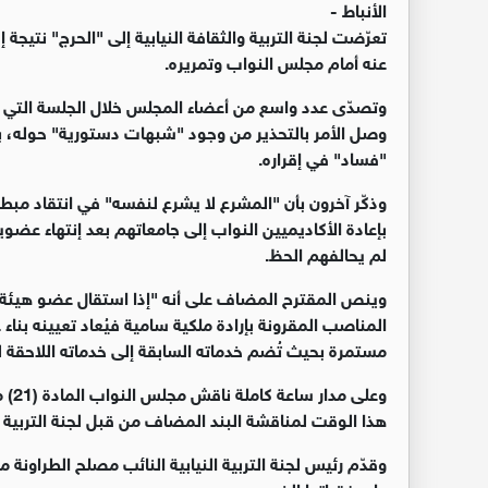
الأنباط -
تعرّضت لجنة التربية والثقافة النيابية إلى "الحرج" نتيجة
عنه أمام مجلس النواب وتمريره.
وتصدّى عدد واسع من أعضاء المجلس خلال الجلسة التي ع
وصل الأمر بالتحذير من وجود "شبهات دستورية" حوله، 
"فساد" في إقراره.
وذكّر آخرون بأن "المشرع لا يشرع لنفسه" في انتقاد مب
بإعادة الأكاديميين النواب إلى جامعاتهم بعد إنتهاء عض
لم يحالفهم الحظ.
وينص المقترح المضاف على أنه "إذا استقال عضو هيئة 
المناصب المقرونة بإرادة ملكية سامية فيُعاد تعيينه بناء
مستمرة بحيث تُضم خدماته السابقة إلى خدماته اللاحقة ل
وعلى
هذا الوقت لمناقشة البند المضاف من قبل لجنة التربية والمُرقّم بـ (2) على الفقر
وقدّم رئيس لجنة التربية النيابية النائب مصلح الطراونة 
على فقراتها الخمس.