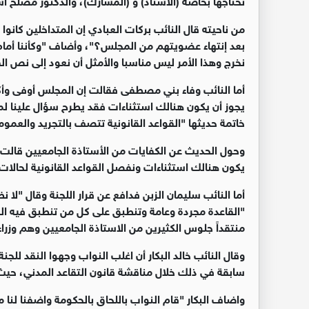
من ناحيته قال النائب بركات العبادي إن المتداخلين كانو
بعد إنتهاء عضويتهم من المجلس؟"، وأضاف "وكأننا أمام ال
نخرج وهذا الأمر ليس مناسبا والأمثل أن نعود إلى نص ال
أما النائب وفاء بني مصطفى فقالت إن المجلس أوفى وأكث
يجوز أن يكون هنالك استثناءات فقد يطرح سؤال علينا لم
خاتمة حديثها "القواعد القانونية تتصف بالتجريد والعموم
وحول الحديث عن الكفايات من الأستاذة الجامعيين قالت
يكون هنالك استثناءات ونفصل القواعد القانونية لحالات 
أما النائب سليمان الزبن فدافع عن قرار اللجنة وقال "لا
"القاعدة مجردة وعامة وتنطبق على كل من تنطبق فيه الش
منتقداً جلوس الكثيرين من الاستاذة الجامعيين وهم وزراء
وقال النائب خالد البكار أن اغلب النواب وجهوا النقد للج
سابقة في ذلك خلال مناقشة قانون التقاعد المدني، حيث
واضاف البكار "قام النواب باللحاق بالحكومة واضفنا لنا م