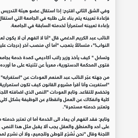
وفي الشق الثاني اقترح: إذا استقال عضو هيئة التدريس
فإعادة تعيينه يتم بناء على طلبه في الجامعة التي استقا
بإعادة تعيينه استمراراً لخدمته السابقة في الجامعة.
النائب عبد الكريم الدغمي قال "أنا لا اتفهم أن لا يكون
النواب!"، متسائلاً بتعجب "أما أي منصب آخر (درجات عليا)
وتساءل " كيف يأخذ وزير راتب أكاديمي كمدة خدمة بجامعة؟"
فتوى المحكمة الدستورية، معرباً عن تثنيته على ما أورده ال
من جهته عبّر النائب عبد المنعم العودات عن "استغرابه"
"استغربت وأنا أقرأ مشروع القانون كيف تكون استمرارية مد
وتخضع للتقاعد. وتابع العودات "النص الذي اضافته اللجن
كلية وانفكاك عن العمل وانقطاع عن الوظيفة بشكل كلي) ف
وتعتبر خدمته مستمرة".
وتابع: فقد اتفهم أن يعاد الى الخدمة أما ان تعتبر خدمت
على أحد والمنطق والعقل يجب ألا يقبل مثل هذا النص.
اللجنة وقال "نحن نُشرّع للوطن وللجميع، ولا أن نشرع لمج