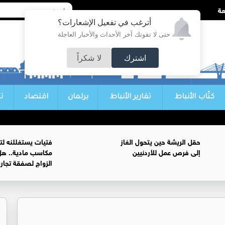
أترغب في تفعيل الإشعارات؟
حتى لا تفوتك آخر الأحداث والأخبار العاجلة
اشترك
لا شكراً
كتّاب الأنباط
تقارير الأنباط
برلمان
اقتصاد
ت
حقل الريشة حين يتحول الغاز
فتيات يستغللنه لت
إلى فرص عمل للأردنيين
مكاسب مادية.. هل
الزواج لصفقة تجار