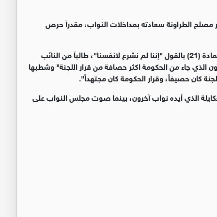
تور مصلح الطراونة سعادته بمداخلات النواب، مقدراً حرص
ورد الطراونة على مداخلات النواب حول الفقرة (ب) من المادة (21) بالقول "إننا لم نشرع لانفسنا"، طالباً من النائب
ون الذي جاء من الحكومة اكثر حصافة من قرار اللجنة" وشطبها
نة كان حصيفاً، وقرار الحكومة كان مجتهداً".
العكايلة الذي أيده نواب آخرون، بينما صوت مجلس النواب على