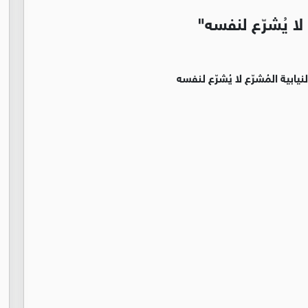
ع لا يُشرّع لنفسه"