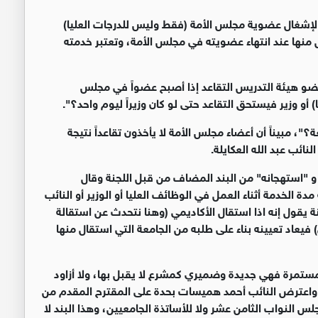
 لإشغال عضوية مجلس الأمة (فقط وليس للدرجات العليا)
ل منها عند انتهاء عضويته في مجلس الأمة، وتعتبر خدمته
 لعضو هيئة التدريس التقاعد إذا أصبح عضواً في مجلس
 أو وزير فيستحق التقاعد حتى لو كان وزيراً ليوم واحد؟".
، مبيناً أن أعضاء مجلس الأمة لا يأخذون تقاعداً نتيجة
نائب عبد الله العكايلة.
 و "استهجانه" من البند المضاف من قبل اللجنة وقال
ة الخدمة أثناء العمل في الوظائف العليا أو الوزير أو النائب
ة يقول إنه اذا استقال الأكاديمي (وهنا نتحدث عن استقالة
يعاد تعيينه بناء على طلبه من الجامعة التي استقال منها
ه مستمرة فهي جديدة وضميري كمشرع لا يقبل بها، ولا أزاود
 واعترض النائب أحمد هميسات بحدة على المقترح المقدم من
لس النواب الثامن عشر ولا للأساتذة الجامعيين، وهذا البند لا