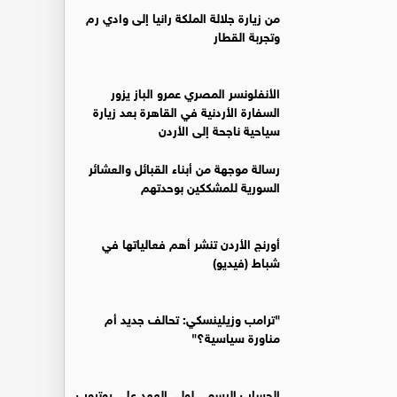
من زيارة جلالة الملكة رانيا إلى وادي رم
وتجربة القطار
الأنفلونسر المصري عمرو الباز يزور
السفارة الأردنية في القاهرة بعد زيارة
سياحية ناجحة إلى الأردن
رسالة موجهة من أبناء القبائل والعشائر
السورية للمشككين بوحدتهم
أورنج الأردن تنشر أهم فعالياتها في
شباط (فيديو)
"ترامب وزيلينسكي: تحالف جديد أم
مناورة سياسية؟"
الحساب الرسمي لولي العهد على يوتيوب