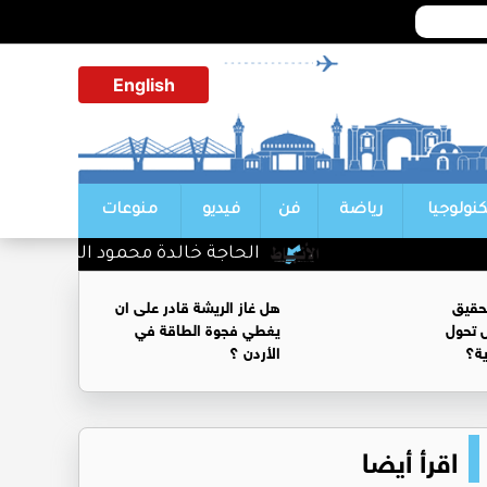
English
كنولوجيا
رياضة
فن
فيديو
منوعات
الحاجة خالدة محمود الكرمي في ذمة ا
حقيق
هل غاز الريشة قادر على ان
 تحول
يغطي فجوة الطاقة في
ية؟
الأردن ؟
اقرأ أيضا