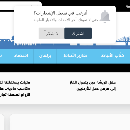
أترغب في تفعيل الإشعارات؟
حتى لا تفوتك آخر الأحداث والأخبار العاجلة
اشترك
لا شكراً
كتّاب الأنباط
تقارير الأنباط
برلمان
اقتصاد
ت
حقل الريشة حين يتحول الغاز
فتيات يستغللنه لت
إلى فرص عمل للأردنيين
مكاسب مادية.. هل
الزواج لصفقة تجار