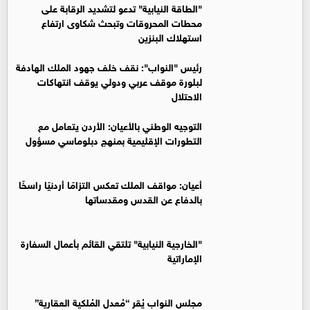
"الطاقة النيابية" تدعو لتشديد الرقابة على
محطات المحروقات وتبحث شكاوى ارتفاع
استهلاك البنزين
رئيس "النواب": نقف خلف جهود الملك الهادفة
لبلورة موقف عربي ودولي يوقف انتهاكات
الاحتلال
التوجيه الوطني بالأعيان: الأردن يتعامل مع
التطورات الإقليمية بمنهج دبلوماسي مسؤول
أعيان: مواقف الملك تعكس التزامًا أردنيًا راسخًا
بالدفاع عن القدس ومقدساتها
"الخارجية النيابية" تلتقي القائم بأعمال السفارة
الإماراتية
مجلس النواب يُقر “مُعدل المُلكية العقارية”