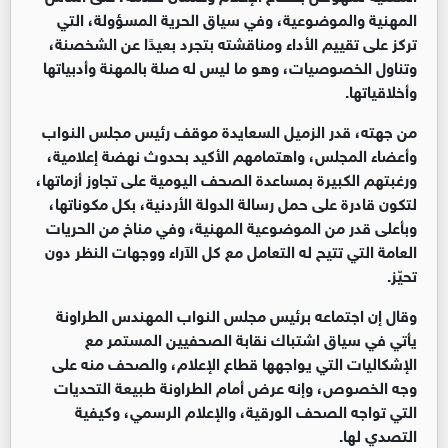
المهنية والموضوعية، وفي سياق الحرية المسؤولة، التي
تركز على تقييم الأداء ومناقشته بتجرد بعيدًا عن الشخصنة،
وتناول الخصوصيات، وهو ما ليس له صلة بالمهنة وأدبياتها
وأخلاقياتها.
من جهته، قدر الزميل السعايدة موقف رئيس مجلس النواب
وأعضاء المجلس، واهتمامهم الأكيد بحدوث نهضة إعلامية،
ورغبتهم الكبيرة بمساعدة الصحف اليومية على تجاوز أزماتها،
لتكون قادرة على حمل رسالة الدولة الأردنية، بكل مكوناتها،
وبأعلى قدر من الموضوعية المهنية، وفي مناخ من الحريات
العامة التي تتيح له التعامل مع كل الآراء ووجهات النظر دون
تحيّز.
وقال إن اجتماعه برئيس مجلس النواب المهندس الطراونة
يأتي في سياق اشتباك نقابة الصحفيين المستمر مع
الإشكاليات التي يواجهها قطاع الإعلام، والصحف منه على
وجه الخصوص، وإنه عرض أمام الطراونة طبيعة التحديات
التي تواجه الصحف الورقية، والإعلام الرسمي، وكيفية
التصدي لها.