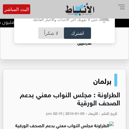
البث المباشر
أترغب في تفعيل الإشعارات؟
حتى لا تفوتك آخر الأحداث والأخبار العاجلة
مصفاة البترول تحقق 62.1 مليون دينار أرباحا صافية في النصف الأول من 2026
اشترك
لا شكراً
حقل الريشة حين يتحول الغاز إلى فرص عمل
للأردنيين
برلمان
الطراونة : مجلس النواب معني بدعم
الصحف الورقية
تاريخ النشر : الأربعاء - pm 02:19 | 2018-01-03