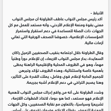
الأنباط -
أكد رئيس مجلس النواب عاطف الطراونة أن مجلس النواب
معني بقوة ومنعة الإعلام الأردني، وأنه مستعد للعمل مع كل
الجهات ذات الصلة للمساعدة في دعم استقرار واستمرار
المؤسسات الإعلامية، خصوصًا الصحف الورقية التي تعاني
أزمات مالية.
وقال الطراونة خلال اجتماعه بنقيب الصحفيين الزميل راكان
السعايدة، بدار مجلس النواب الاربعاء، إن للإعلام دوراً وطنياً
مهماً، وهو في الظروف المحلية والإقليمية الراهنة يحظى
بأهمية خاصة واستثنائية، وهذه الظروف تؤكد وتبرهن
للجميع الحاجة لإعلام قوي وفاعل، يملك القدرة على التأثير،
وهنا يصبح التراخي في دعم الإعلام أشبه بجريمة.
وشدد الطراونة على أنه من واقع إدراك مجلس النواب لأهمية
الإعلام فهو مستعد، كما هو دوما، لاتخاذ الخطوات اللازمة،
تشريعيًا وسياسيًا، بالتعاون مع نقابة الصحفيين، وكل الجهات
المعنية للنهوض بقطاع الإعلام وضمان تقدمه، على أساس