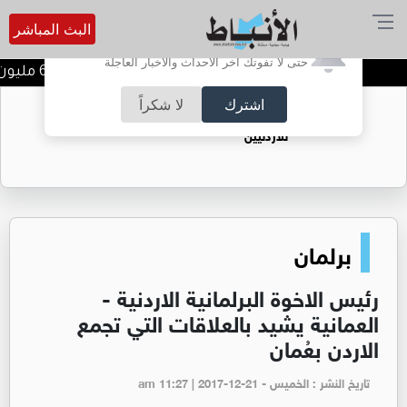
البث المباشر
أترغب في تفعيل الإشعارات؟
حتى لا تفوتك آخر الأحداث والأخبار العاجلة
مصفاة البترول تحقق 62.1 مليون دينار أرباحا صافية في النصف الأول من 2026
اشترك
لا شكراً
حقل الريشة حين يتحول الغاز إلى فرص عمل
للأردنيين
برلمان
رئيس الاخوة البرلمانية الاردنية -
العمانية يشيد بالعلاقات التي تجمع
الاردن بعُمان
تاريخ النشر : الخميس - am 11:27 | 2017-12-21