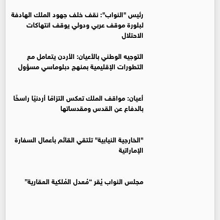
رئيس "النواب": نقف خلف جهود الملك الهادفة
لبلورة موقف عربي ودولي يوقف انتهاكات
الاحتلال
التوجيه الوطني بالأعيان: الأردن يتعامل مع
التطورات الإقليمية بمنهج دبلوماسي مسؤول
أعيان: مواقف الملك تعكس التزامًا أردنيًا راسخًا
بالدفاع عن القدس ومقدساتها
"الخارجية النيابية" تلتقي القائم بأعمال السفارة
الإماراتية
مجلس النواب يُقر “مُعدل المُلكية العقارية”