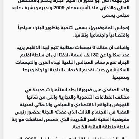
المالي والاداري منذ تأسيسه عام 2009 ويديره ويشرف عليه
مجلس يسمى
(مجلس المفوضين)، يسعى لتنمية وتطوير البتراء سياحياً
واقتصادياً واجتماعياً وثقافيا.
واضاف ان هناك 6 تجمعات سكانية تتبع لهذا الاقليم يزيد
عدد سكانها عن 32 الف نسمة، لافتا الى ان سلطة اقليم
البتراء تقوم مقام المجالس البلدية لهذه القرى والتجمعات
السكنية من حيث تقديم الخدمات البلدية لها وتطويرها
وتنميتها.
واكد الصفدي على ضرورة ايجاد استثمارات جديدة في
مختلف القطاعات التنموية والتجارية والتي من شأنها
النهوض بالواقع الاقتصادي والسياحي والانمائي لمدينة
العقبة في الاجتماع الثالث الذي عقدته اللجنة بحضور رئيس
مفوضية العقبة ناصر الشريدة الذي خصص لمناقشة موازنة
سلطة منطقة العقبة الخاصة.
وقال الشريدة ان السلطة أعلنت عن رؤيتها لعام 2025، التي