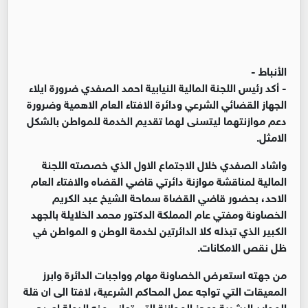
الأنباط -
- أكد رئيس اللجنة المالية النيابية احمد الصفدي ضرورة ايلاء
الجهاز القضائي الشرعي ودائرة الافتاء العام الاهمية وضرورة
دعم موازنتهما ليتسنى لهما تقديم الخدمة للمواطن بالشكل
الامثل.
واشاد الصفدي خلال الاجتماع الاول الذي خصصته اللجنة
المالية لمناقشة موازنة دائرتي قاضي القضاه والافتاء العام
الاحد، بحضور قاضي القضاة سماحة الشيخ عبد الكريم
الخصاونة ومفتي عام المملكة الدكتور محمد الخلايلة بالجهد
الكبير الذي تبذله كلا الدائرتين لخدمة الوطن و المواطن في
ظل نقص الامكانات.
من جهته استعرض الخصاونة مهام وواجبات الدائرة وابرز
المعيقات التي تواجه عمل المحاكم الشرعية، لافتا الى ان قلة
الموارد البشرية وعجز الموازنة التي تعاني منه الدولة اصبح