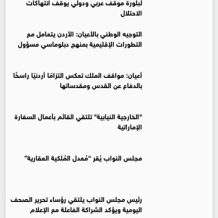
لبلورة موقف عربي ودولي يوقف انتهاكات
الاحتلال
التوجيه الوطني بالأعيان: الأردن يتعامل مع
التطورات الإقليمية بمنهج دبلوماسي مسؤول
أعيان: مواقف الملك تعكس التزامًا أردنيًا راسخًا
بالدفاع عن القدس ومقدساتها
"الخارجية النيابية" تلتقي القائم بأعمال السفارة
الإماراتية
مجلس النواب يُقر “مُعدل المُلكية العقارية”
رئيس مجلس النواب يلتقي رؤساء تحرير الصحف
اليومية ويؤكد الشراكة الفاعلة مع الإعلام