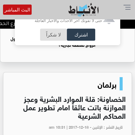
البث المباشر
أترغب في تفعيل الإشعارات؟
حتى لا تفوتك آخر الأحداث والأخبار العاجلة
توقيف شبكات دعارة في شارع الحمرا
اشترك
لا شكراً
فتيات يستغللنه لتحقيق مكاسب مادية.. هل تحول
الزواج لصفقة تجارية؟
برلمان
الخصاونة: قلة الموارد البشرية وعجز
الموازنة باتت عائقاً امام تطوير عمل
المحاكم الشرعية
تاريخ النشر : الإثنين - am 10:31 | 2017-12-18