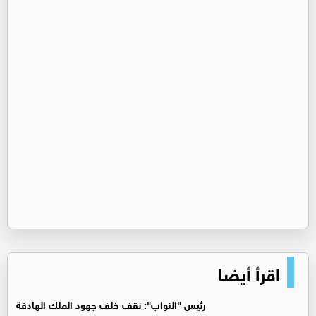
اقرأ أيضا
رئيس "النواب": نقف خلف جهود الملك الهادفة