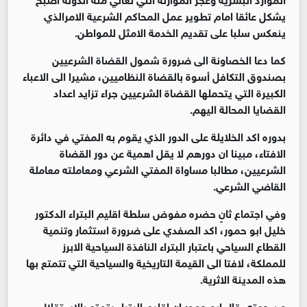
يشكل عائقا امام تطوير عمل المحاكم الشرعية الامرالذي
ينعكس سلبا على تقديم الخدمة الامثل للمواطن.
كما دعا الخصاونة الى ضرورة شمول القضاة الشرعيين
بصندوق التكافل أسوة بالقضاة النظاميين، مشيرا الى الاعباء
الكبيرة التي يتحملها القضاة الشرعيين جراء تزايد اعداد
القضايا المحالة اليهم.
بدوره اكد الخلايلة على الدور الذي يقوم به المفتي في دائرة
الافتاء، مبينا ان دورهم لا يقل اهمية عن دور القضاة
الشرعيين، مطالبا مساواة المفتي الشرعي ومعاملته معاملة
القاضي الشرعي.
وفي اجتماع ثانٍ حضره مفوض سلطة اقليم البتراء الدكتور
خليل ابو حمور، اكد الصفدي على ضرورة استثمار وتنمية
القطاع السياحي باعتبار البتراء النافذة السياحية الابرز
للمملكة، لافتا الى القيمة التاريخية والسياحية التي تتمتع بها
هذه المدينة الاثرية.
من جهته، قال ابو حمور ان اقليم البتراء يتمتع بالاستقلال