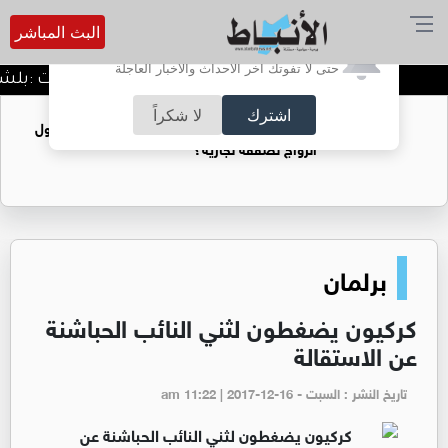
البث المباشر
أترغب في تفعيل الإشعارات؟
حتى لا تفوتك آخر الأحداث والأخبار العاجلة
الدميسي لجماهير الوحدات :بلشنا بالمغرفة و الدوري وح
اشترك
لا شكراً
فتيات يستغللنه لتحقيق مكاسب مادية.. هل تحول
الزواج لصفقة تجارية؟
برلمان
كركيون يضغطون لثني النائب الحباشنة
عن الاستقالة
تاريخ النشر : السبت - am 11:22 | 2017-12-16