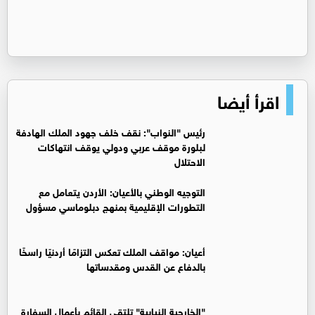
اقرأ أيضا
رئيس "النواب": نقف خلف جهود الملك الهادفة
لبلورة موقف عربي ودولي يوقف انتهاكات
الاحتلال
التوجيه الوطني بالأعيان: الأردن يتعامل مع
التطورات الإقليمية بمنهج دبلوماسي مسؤول
أعيان: مواقف الملك تعكس التزامًا أردنيًا راسخًا
بالدفاع عن القدس ومقدساتها
"الخارجية النيابية" تلتقي القائم بأعمال السفارة